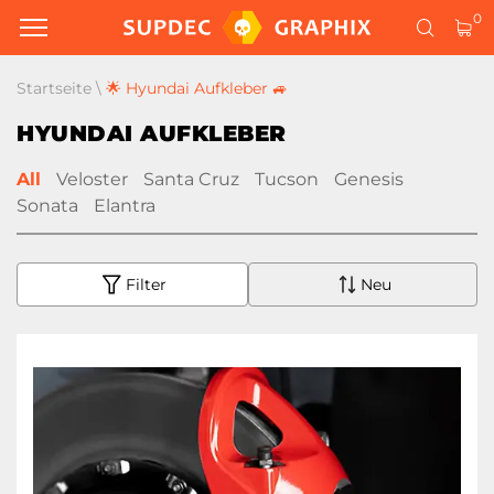
0
Startseite
\
🌟 Hyundai Aufkleber 🚙
HYUNDAI AUFKLEBER
All
Veloster
Santa Cruz
Tucson
Genesis
Sonata
Elantra
Filter
Neu