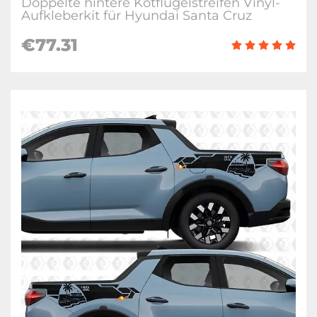
Doppelte hintere Kotflügelstreifen Vinyl-
Aufkleberkit für Hyundai Santa Cruz
€
77.31