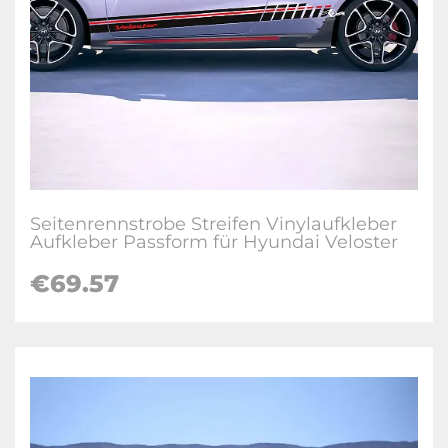
Seitenrennstrobe Streifen Vinylaufkleber
Aufkleber Passform für Hyundai Veloster
€
69.57