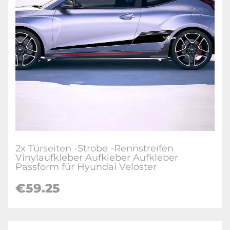
2x Türseiten -Strobe -Rennstreifen
Vinylaufkleber Aufkleber Aufkleber
Passform für Hyundai Veloster
€
59.25