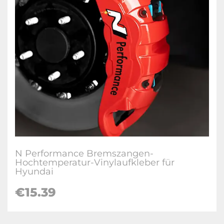
N Performance Bremszangen-
Hochtemperatur-Vinylaufkleber für
Hyundai
€
15.39