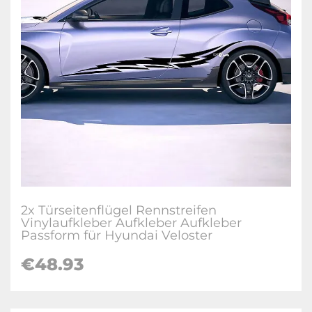
2x Türseitenflügel Rennstreifen
Vinylaufkleber Aufkleber Aufkleber
Passform für Hyundai Veloster
€
48.93