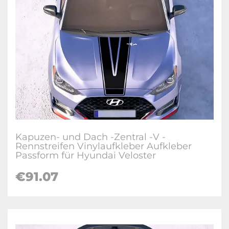
Kapuzen- und Dach -Zentral -V -
Rennstreifen Vinylaufkleber Aufkleber
Passform für Hyundai Veloster
€
91.07