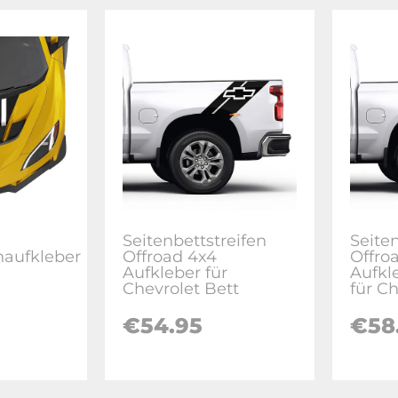
Seitenbettstreifen
Seite
aufkleber
Offroad 4x4
Offro
Aufkleber für
Aufkl
Chevrolet Bett
für Ch
€
54.95
€
58