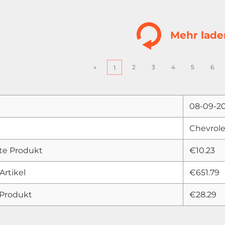
Mehr lade
«
2
3
4
5
6
1
08-09-2
Chevrole
te Produkt
€10.23
Artikel
€651.79
 Produkt
€28.29