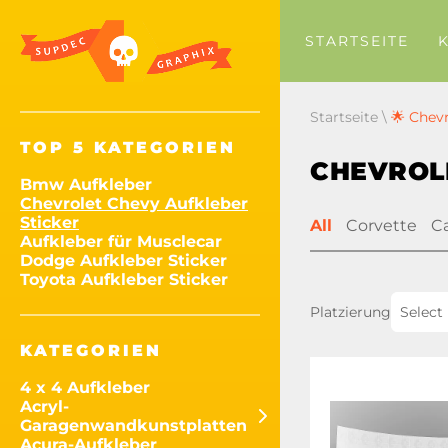
STARTSEITE
Startseite
\
🌟 Chevr
TOP 5 KATEGORIEN
CHEVROL
Bmw Aufkleber
Chevrolet Chevy Aufkleber
Sticker
All
Corvette
C
Aufkleber für Musclecar
Dodge Aufkleber Sticker
Toyota Aufkleber Sticker
Platzierung
Select
KATEGORIEN
4 x 4 Aufkleber
Acryl-
Garagenwandkunstplatten
Acura-Aufkleber