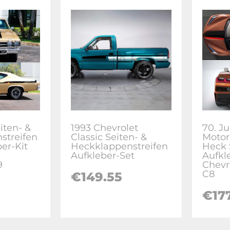
iten- &
1993 Chevrolet
70. J
streifen
Classic Seiten- &
Moto
er-Kit
Heckklappenstreifen
Heck 
Aufkleber-Set
Aufkle
9
Chevr
C8
€
149.55
€
17