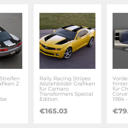
Streifen
Rally Racing Stripes
Vorde
afiken 2
Abziehbilder Grafiken
hinte
für Camaro
für C
Transformers Special
Corve
abe
Edition
1984 -
€
165.03
€
79