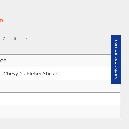
n
7
8
»
Nachricht an uns
026
t Chevy Aufkleber Sticker