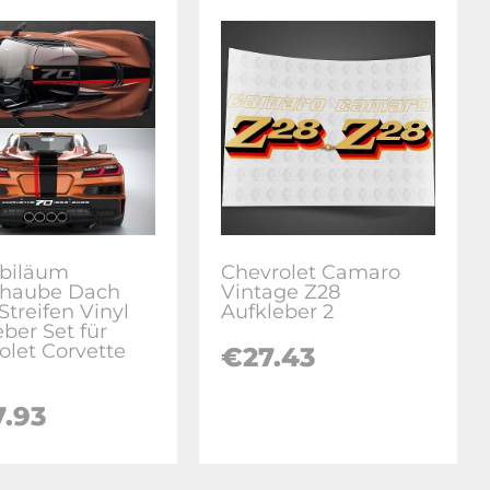
ubiläum
Chevrolet Camaro
rhaube Dach
Vintage Z28
Streifen Vinyl
Aufkleber 2
ber Set für
olet Corvette
€
27.43
7.93