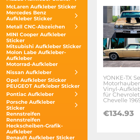
McLaren Aufkleber Sticker
Mercedes Benz
Aufkleber Sticker
Metall CNC-Abzeichen
MINI Cooper Aufkleber
Sticker
Mitsubishi Aufkleber Sticker
Molon Labe Aufkleber-
Aufkleber
Motorrad-Aufkleber
Nissan Aufkleber
YONKE-TX Se
Opel Aufkleber Sticker
Motorhauben
PEUGEOT Aufkleber Sticker
Vinyl-Aufkleb
für Chevrolet
Pontiac Aufkleber
Chevelle 196
Porsche Aufkleber
Sticker
€
134.93
Rennstreifen
Rennstreifen
Heckscheiben-Grafik-
Aufkleber
Renault Aufkleber Sticker