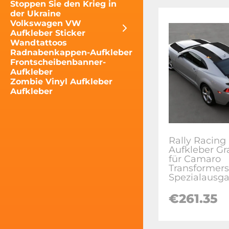
Stoppen Sie den Krieg in
der Ukraine
Volkswagen VW
Aufkleber Sticker
Wandtattoos
Radnabenkappen-Aufkleber
Frontscheibenbanner-
Aufkleber
Zombie Vinyl Aufkleber
Aufkleber
Rally Racing 
Aufkleber Gr
für Camaro
Transformers
Spezialausg
€
261.35