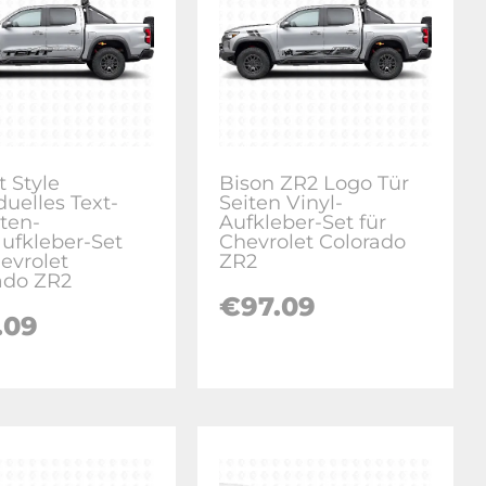
t Style
Bison ZR2 Logo Tür
duelles Text-
Seiten Vinyl-
iten-
Aufkleber-Set für
aufkleber-Set
Chevrolet Colorado
hevrolet
ZR2
ado ZR2
€
97.09
.09