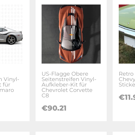
US-Flagge Obere
Retro
n Vinyl-
Seitenstreifen Vinyl-
Chevy
 für
Aufkleber-Kit für
Sticke
amaro
Chevrolet Corvette
C8
€
11
€
90.21