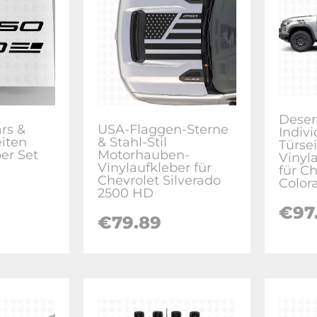
Deser
rs &
USA-Flaggen-Sterne
Indivi
eiten
& Stahl-Stil
Türse
er Set
Motorhauben-
Vinyl
Vinylaufkleber für
für C
Chevrolet Silverado
Color
2500 HD
€
97
€
79.89