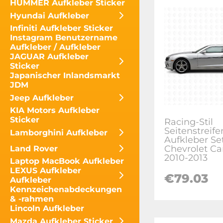
HUMMER Aufkleber Sticker
Hyundai Aufkleber
Infiniti Aufkleber Sticker
Instagram Benutzername
Aufkleber / Aufkleber
JAGUAR Aufkleber
Sticker
Japanischer Inlandsmarkt
JDM
Jeep Aufkleber
KIA Motors Aufkleber
Sticker
Racing-Stil
Seitenstreife
Lamborghini Aufkleber
Aufkleber Set
Chevrolet C
Land Rover
2010-2013
Laptop MacBook Aufkleber
LEXUS Aufkleber
€
79.03
Aufkleber
Kennzeichenabdeckungen
& -rahmen
Lincoln Aufkleber
Mazda Aufkleber Sticker