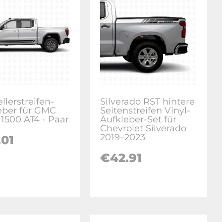
llerstreifen-
Silverado RST hintere
eber für GMC
Seitenstreifen Vinyl-
 1500 AT4 - Paar
Aufkleber-Set für
Chevrolet Silverado
2019–2023
.01
€
42.91