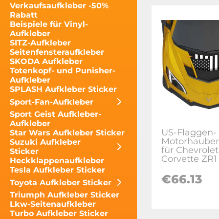
Verkaufsaufkleber -50%
Rabatt
Beispiele für Vinyl-
Aufkleber
SITZ-Aufkleber
Seitenfensteraufkleber
SKODA Aufkleber
Totenkopf- und Punisher-
Aufkleber
SPLASH Aufkleber Sticker
Sport-Fan-Aufkleber
Sport Geist Aufkleber-
Aufkleber
US-Flaggen-
Star Wars Aufkleber Sticker
Motorhauben
Suzuki Aufkleber
für Chevrolet
Sticker
Corvette ZR1
Heckklappenaufkleber
Tesla Aufkleber Sticker
€
66.13
Toyota Aufkleber Sticker
Triumph Aufkleber Sticker
Lkw-Seitenaufkleber
Turbo Aufkleber Sticker