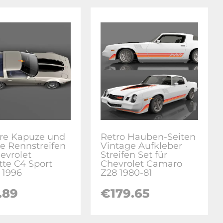
re Kapuze und
Retro Hauben-Seiten
re Rennstreifen
Vintage Aufkleber
hevrolet
Streifen Set für
tte C4 Sport
Chevrolet Camaro
 1996
Z28 1980-81
.89
€
179.65