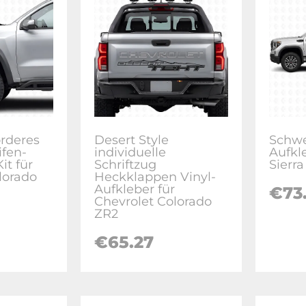
rderes
Desert Style
Schwe
ifen-
individuelle
Aufkl
it für
Schriftzug
Sierra
lorado
Heckklappen Vinyl-
Aufkleber für
€
73
Chevrolet Colorado
ZR2
€
65.27