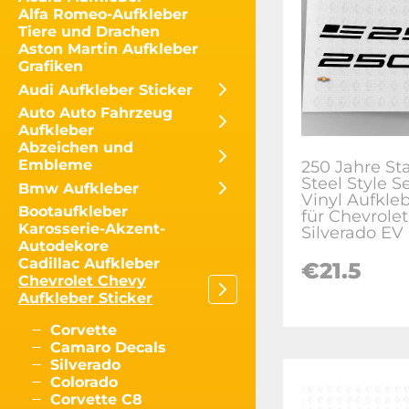
Alfa Romeo-Aufkleber
Tiere und Drachen
Aston Martin Aufkleber
Grafiken
Audi Aufkleber Sticker
Auto Auto Fahrzeug
Aufkleber
Abzeichen und
Embleme
250 Jahre Sta
Steel Style S
Bmw Aufkleber
Vinyl Aufkleb
Bootaufkleber
für Chevrolet
Karosserie-Akzent-
Silverado EV
Autodekore
Cadillac Aufkleber
€
21.5
Chevrolet Chevy
Aufkleber Sticker
Corvette
Camaro Decals
Silverado
Colorado
Corvette C8