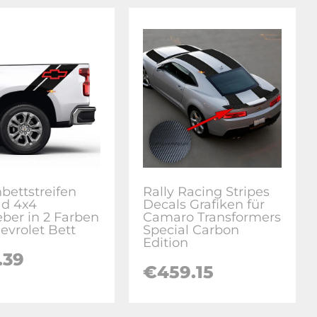
nbettstreifen
Rally Racing Stripes
ad 4x4
Decals Grafiken für
eber in 2 Farben
Camaro Transformers
evrolet Bett
Special Carbon
Edition
.39
€
459.15