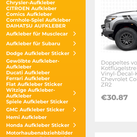
Chrysler-Aufkleber
CITROEN Aufkleber
Comics Aufkleber
Cornhole-Spiel Aufkleber
DAIHATSU AUFKLEBER
Aufkleber für Musclecar
Aufkleber für Subaru
Dodge Aufkleber Sticker
Gewölbte Aufkleber-
Doppeltes vo
Aufkleber
Kotflügelstre
Ducati Aufkleber
Vinyl-Decal-K
Ferrari Aufkleber
Chevrolet Co
ZR2
Fiat Aufkleber Sticker
Witzige Aufkleber-
€
30.87
Aufkleber
Spiele Aufkleber Sticker
GMC Aufkleber Sticker
Hemi Aufkleber
Honda Aufkleber Sticker
Motorhaubenabziehbilder