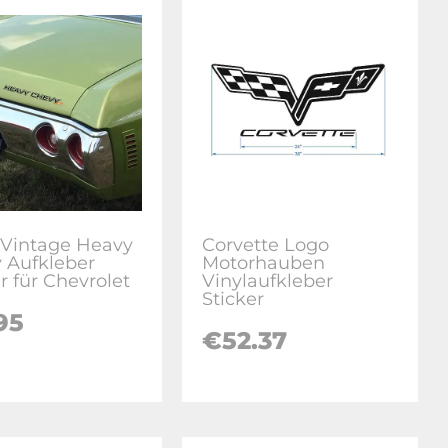
 Vintage Heavy
Corvette Logo
 Aufkleber
Motorhauben
r für Chevrolet
Vinylaufkleber
Sticker
.95
€
52.37