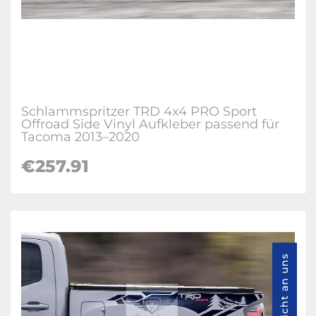
Schlammspritzer TRD 4x4 PRO Sport
Offroad Side Vinyl Aufkleber passend für
Tacoma 2013–2020
€257.91
Nachricht an uns