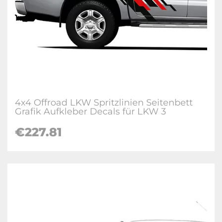
4x4 Offroad LKW Spritzlinien Seitenbett
Grafik Aufkleber Decals für LKW 3
€227.81