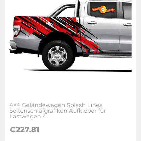
4×4 Geländewagen Splash Lines
Seitenschlafgrafiken Aufkleber für
Lastwagen 4
€227.81