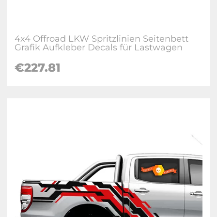
4x4 Offroad LKW Spritzlinien Seitenbett
Grafik Aufkleber Decals für Lastwagen
€227.81