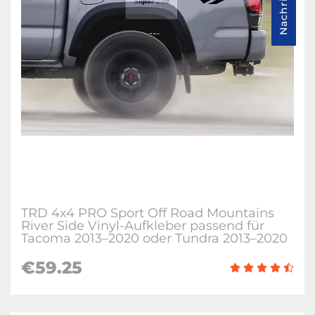
TRD 4x4 PRO Sport Off Road Mountains
River Side Vinyl-Aufkleber passend für
Tacoma 2013–2020 oder Tundra 2013–2020
€59.25