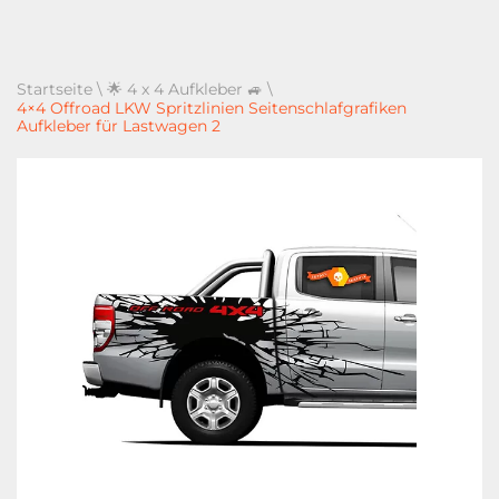
Startseite
\
🌟 4 x 4 Aufkleber 🚙
\
4×4 Offroad LKW Spritzlinien Seitenschlafgrafiken
Aufkleber für Lastwagen 2