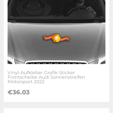
Vinyl-Aufkleber Grafik-Sticker
Frontscheibe Audi Sonnenstreifen
Motorsport 2022
€36.03