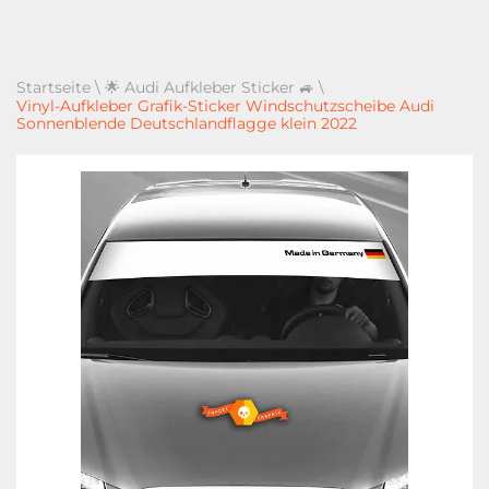
Startseite
\
🌟 Audi Aufkleber Sticker 🚙
\
Vinyl-Aufkleber Grafik-Sticker Windschutzscheibe Audi
Sonnenblende Deutschlandflagge klein 2022