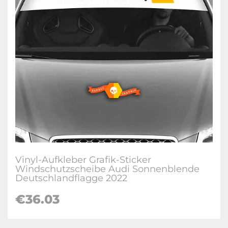
Vinyl-Aufkleber Grafik-Sticker
Windschutzscheibe Audi Sonnenblende
Deutschlandflagge 2022
€36.03