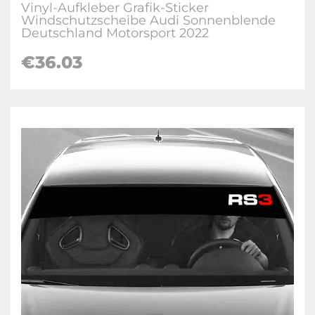
Vinyl-Aufkleber Grafik-Sticker
Windschutzscheibe Audi Sonnenblende
Deutschland Motorsport 2022
€36.03