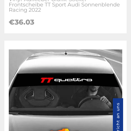
Frontscheibe TT Sport Audi Sonnenblende
Racing 2022
€36.03
Nachricht an uns