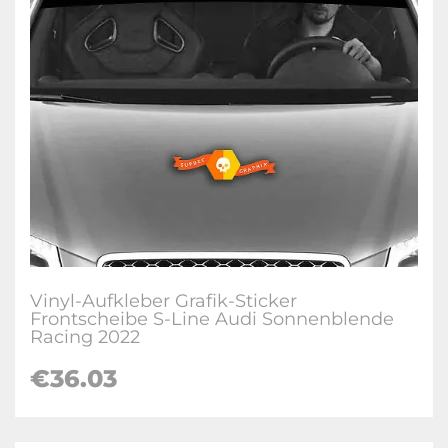
Vinyl-Aufkleber Grafik-Sticker
Frontscheibe S-Line Audi Sonnenblende
Racing 2022
€36.03