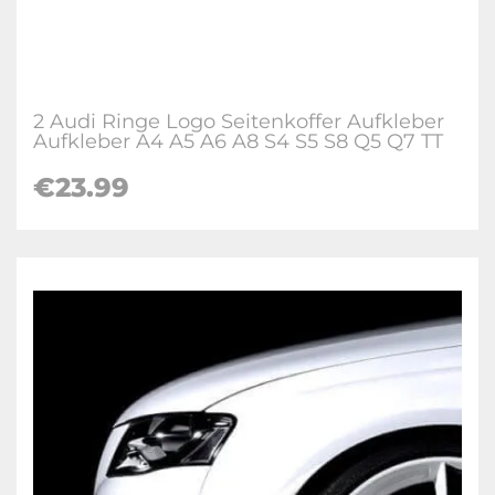
2 Audi Ringe Logo Seitenkoffer Aufkleber
Aufkleber A4 A5 A6 A8 S4 S5 S8 Q5 Q7 TT
€23.99