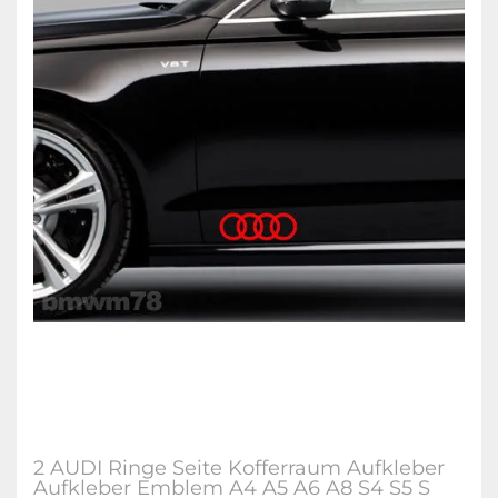
2 AUDI Ringe Seite Kofferraum Aufkleber
Aufkleber Emblem A4 A5 A6 A8 S4 S5 S