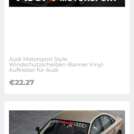
Audi Motorsport Style
Windschutzscheiben-Banner Vinyl-
Aufkleber für Audi
€22.27