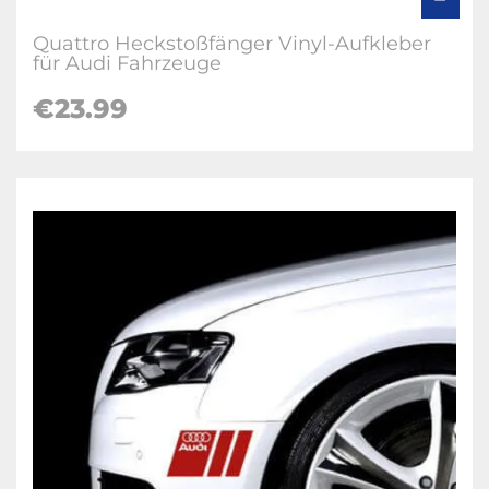
Quattro Heckstoßfänger Vinyl-Aufkleber
für Audi Fahrzeuge
€23.99