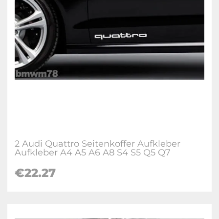
2 Audi Quattro Seitenkoffer Aufkleber
Aufkleber A4 A5 A6 A8 S4 S5 Q5 Q7
€22.27