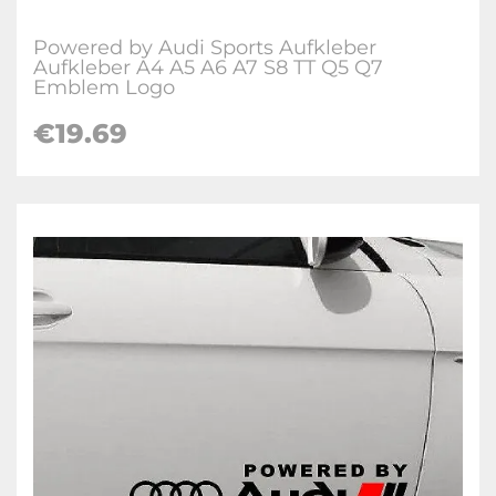
Powered by Audi Sports Aufkleber
Aufkleber A4 A5 A6 A7 S8 TT Q5 Q7
Emblem Logo
€19.69