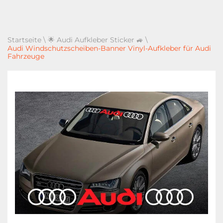
Startseite
\
🌟 Audi Aufkleber Sticker 🚙
\
Audi Windschutzscheiben-Banner Vinyl-Aufkleber für Audi
Fahrzeuge