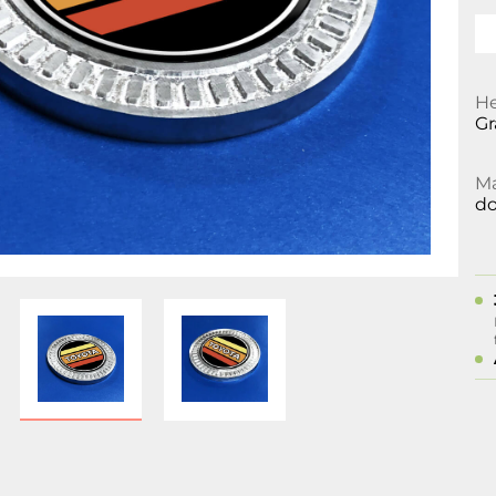
He
Gr
Ma
d