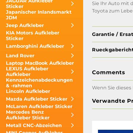
JAGUAR Aufkleber
Sie Ihr Auto mit 
Sticker
Toyota zum Lebe
Japanischer Inlandsmarkt
JDM
Jeep Aufkleber
KIA Motors Aufkleber
Garantie / Ersa
Sticker
Lamborghini Aufkleber
Rueckgabericht
Land Rover
Laptop MacBook Aufkleber
LEXUS Aufkleber
Comments
Aufkleber
Kennzeichenabdeckungen
& -rahmen
Wenn Sie dieses 
Lincoln Aufkleber
Mazda Aufkleber Sticker
Verwandte P
McLaren Aufkleber Sticker
Mercedes Benz
Aufkleber Sticker
Metall CNC-Abzeichen
MINI Cooper Aufkleber