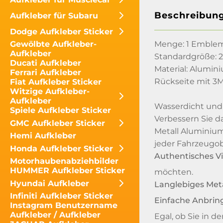
Beschreibun
Aufkleber für Subaru
Dodge Aufkleber Sticker
Menge: 1 Emble
Gewölbte Aufkleber-
Aufkleber
Standardgröße: 2
Ducati Aufkleber
Material: Alumi
Ferrari Aufkleber
Rückseite mit 3M
Fiat Aufkleber Sticker
Witzige Aufkleber-
Aufkleber
Wasserdicht und
Spiele Aufkleber Sticker
Verbessern Sie d
GMC Aufkleber Sticker
Metall Aluminium
Hemi Aufkleber
jeder Fahrzeugobe
Honda Aufkleber Sticker
Authentisches V
Motorhaubenabziehbilder
HUMMER Aufkleber Sticker
möchten.
Hyundai Aufkleber
Langlebiges Met
Infiniti Aufkleber Sticker
Einfache Anbrin
Instagram Benutzername
Aufkleber / Aufkleber
Egal, ob Sie in 