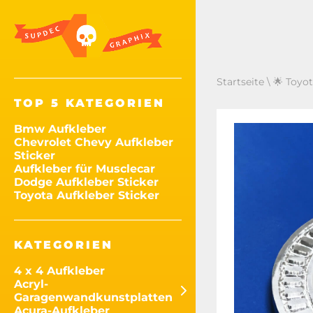
Startseite
\
🌟 Toyot
TOP 5 KATEGORIEN
Bmw Aufkleber
Chevrolet Chevy Aufkleber
Sticker
Aufkleber für Musclecar
Dodge Aufkleber Sticker
Toyota Aufkleber Sticker
KATEGORIEN
4 x 4 Aufkleber
Acryl-
Garagenwandkunstplatten
Acura-Aufkleber