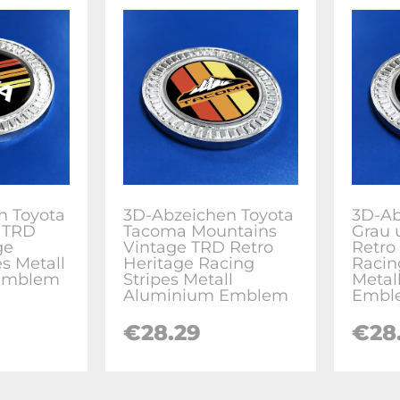
n Toyota
3D-Abzeichen Toyota
3D-Ab
e TRD
Tacoma Mountains
Grau 
ge
Vintage TRD Retro
Retro
es Metall
Heritage Racing
Racin
Emblem
Stripes Metall
Metal
Aluminium Emblem
Embl
€28.29
€28