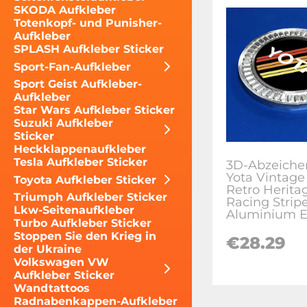
SKODA Aufkleber
Totenkopf- und Punisher-
Aufkleber
SPLASH Aufkleber Sticker
Sport-Fan-Aufkleber
Sport Geist Aufkleber-
Aufkleber
Star Wars Aufkleber Sticker
Suzuki Aufkleber
Sticker
Heckklappenaufkleber
Tesla Aufkleber Sticker
3D-Abzeiche
Yota Vintag
Toyota Aufkleber Sticker
Retro Herita
Triumph Aufkleber Sticker
Racing Strip
Lkw-Seitenaufkleber
Aluminium 
Turbo Aufkleber Sticker
Stoppen Sie den Krieg in
€28.29
der Ukraine
Volkswagen VW
Aufkleber Sticker
Wandtattoos
Radnabenkappen-Aufkleber