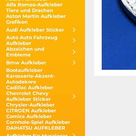
Alfa Romeo-Aufkleber
Tiere und Drachen
Aston Martin Aufkleber
Grafiken
Audi Aufkleber Sticker
Auto Auto Fahrzeug
Aufkleber
Abzeichen und
Embleme
Bmw Aufkleber
Bootaufkleber
Karosserie-Akzent-
Autodekore
Cadillac Aufkleber
Chevrolet Chevy
Aufkleber Sticker
Chrysler-Aufkleber
CITROEN Aufkleber
Comics Aufkleber
Cornhole-Spiel Aufkleber
DAIHATSU AUFKLEBER
Aufkleber für Musclecar