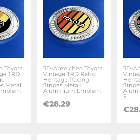
n Toyota
3D-Abzeichen Toyota
3D-Ab
age TRD
Vintage TRD Retro
Vinta
ge
Heritage Racing
Herit
es Metall
Stripes Metall
Stripe
Emblem
Aluminium Emblem
Alum
3
€28.29
€28