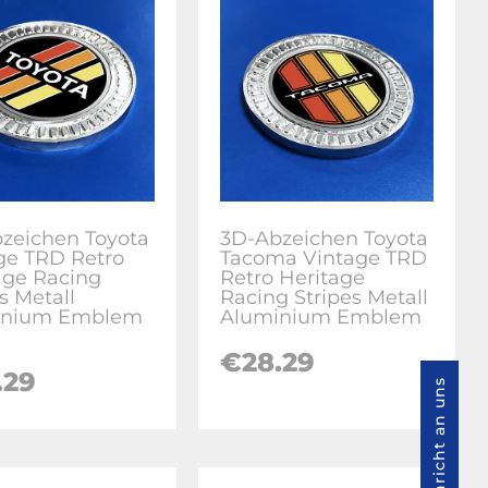
zeichen Toyota
3D-Abzeichen Toyota
ge TRD Retro
Tacoma Vintage TRD
age Racing
Retro Heritage
s Metall
Racing Stripes Metall
inium Emblem
Aluminium Emblem
€28.29
.29
Nachricht an uns