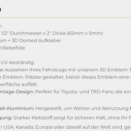
g
m
 1/2" Durchmesser x 2" Dicke (65mm x 5mm)
nium + 3D Domed Aufkleber
 Klebefolie
 UV-beständig.
as Aussehen Ihres Fahrzeugs mit unserem 3D Emblem To
 Emblem. Präzise gestaltet, bietet dieses Emblem eine 
rfläche auffällt.
intage-Design:
Perfekt für Toyota- und TRD-Fans, die e
all-Aluminium:
Hergestellt, um Wetter und Abnutzung fü
gung:
Starker Klebstoff sorgt für sicheren Halt, ohne Ih
den USA, Kanada, Europa oder überall auf der Welt sind,