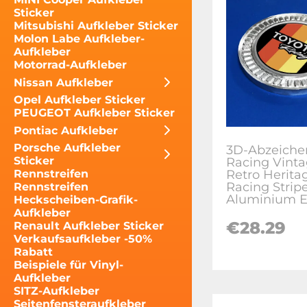
Sticker
Mitsubishi Aufkleber Sticker
Molon Labe Aufkleber-
Aufkleber
Motorrad-Aufkleber
Nissan Aufkleber
Opel Aufkleber Sticker
PEUGEOT Aufkleber Sticker
Pontiac Aufkleber
Porsche Aufkleber
3D-Abzeiche
Sticker
Racing Vint
Retro Herita
Rennstreifen
Racing Strip
Rennstreifen
Aluminium 
Heckscheiben-Grafik-
Aufkleber
€28.29
Renault Aufkleber Sticker
Verkaufsaufkleber -50%
Rabatt
Beispiele für Vinyl-
Aufkleber
SITZ-Aufkleber
Seitenfensteraufkleber