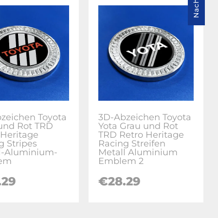
zeichen Toyota
3D-Abzeichen Toyota
und Rot TRD
Yota Grau und Rot
 Heritage
TRD Retro Heritage
g Stripes
Racing Streifen
l-Aluminium-
Metall Aluminium
em
Emblem 2
.29
€28.29