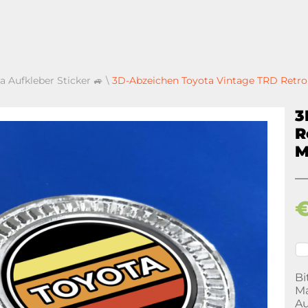
a Aufkleber Sticker 🚙
\
3D-Abzeichen Toyota Vintage TRD Retro
3
R
M
Bi
Ma
Au