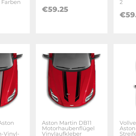
2 Farben
2
€59.25
€59
Aston
Aston Martin DB11
Vollv
Motorhaubenflügel
Aston
-Vinyl-
Vinylaufkleber
Strei