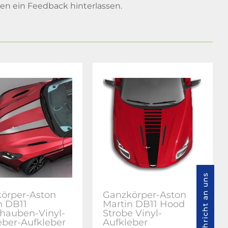
n ein Feedback hinterlassen.
Nachricht an uns
örper-Aston
Ganzkörper-Aston
n DB11
Martin DB11 Hood
hauben-Vinyl-
Strobe Vinyl-
eber-Aufkleber
Aufkleber