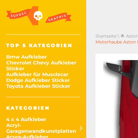
Startseite
\
🌟 Aston
Motorhaube Aston M
TOP 5 KATEGORIEN
Bmw Aufkleber
Chevrolet Chevy Aufkleber
Sticker
Aufkleber für Musclecar
Dodge Aufkleber Sticker
Toyota Aufkleber Sticker
KATEGORIEN
4 x 4 Aufkleber
Acryl-
Garagenwandkunstplatten
Acura-Aufkleber