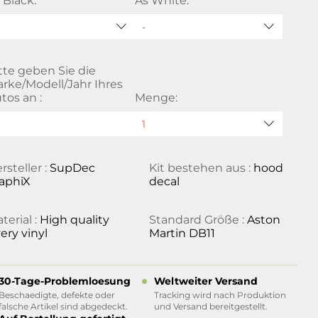
 Black:
As White:
-
tte geben Sie die
rke/Modell/Jahr Ihres
tos an :
Menge:
rsteller :
SupDec
Kit bestehen aus :
hood
aphiX
decal
terial :
High quality
Standard Größe :
Aston
ery vinyl
Martin DB11
30-Tage-Problemloesung
Weltweiter Versand
Beschaedigte, defekte oder
Tracking wird nach Produktion
falsche Artikel sind abgedeckt.
und Versand bereitgestellt.