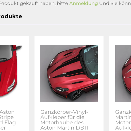
Produkt gekauft haben, bitte
Anmeldung
Und Sie könne
rodukte
Aston
Ganzkörper-Vinyl-
Ganzk
Stripe
Aufkleber für die
Marti
d Flag
Motorhaube des
Motor
ber
Aston Martin DB11
Aufkl