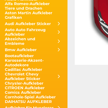
Alfa Romeo-Aufkleber
Tiere und Drachen
Aston Martin Aufkleber
Grafiken
Audi Aufkleber Sticker
Auto Auto Fahrzeug
Aufkleber
Abzeichen und
Embleme
Bmw Aufkleber
Bootaufkleber
Karosserie-Akzent-
Autodekore
Cadillac Aufkleber
Chevrolet Chevy
Aufkleber Sticker
Chrysler-Aufkleber
CITROEN Aufkleber
Comics Aufkleber
Cornhole-Spiel Aufkleber
DAIHATSU AUFKLEBER
Aufkleber für Musclecar