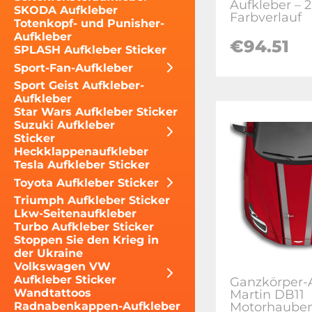
Aufkleber – 
SKODA Aufkleber
Farbverlauf
Totenkopf- und Punisher-
Aufkleber
€94.51
SPLASH Aufkleber Sticker
Sport-Fan-Aufkleber
Sport Geist Aufkleber-
Aufkleber
Star Wars Aufkleber Sticker
Suzuki Aufkleber
Sticker
Heckklappenaufkleber
Tesla Aufkleber Sticker
Toyota Aufkleber Sticker
Triumph Aufkleber Sticker
Lkw-Seitenaufkleber
Turbo Aufkleber Sticker
Stoppen Sie den Krieg in
der Ukraine
Volkswagen VW
Aufkleber Sticker
Ganzkörper-
Wandtattoos
Martin DB11
Motorhauben
Radnabenkappen-Aufkleber