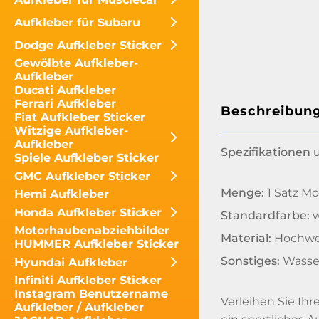
Aufkleber für Subaru
Dodge Aufkleber Sticker
Gewölbte Aufkleber-
Aufkleber
Ducati Aufkleber
Ferrari Aufkleber
Beschreibun
Fiat Aufkleber Sticker
Witzige Aufkleber-
Aufkleber
Spezifikationen
Spiele Aufkleber Sticker
GMC Aufkleber Sticker
Menge:
1 Satz M
Hemi Aufkleber
Honda Aufkleber Sticker
Standardfarbe:
w
Motorhaubenabziehbilder
Material:
Hochwer
HUMMER Aufkleber Sticker
Sonstiges:
Wasse
Hyundai Aufkleber
Infiniti Aufkleber Sticker
Instagram Benutzername
Verleihen Sie Ih
Aufkleber / Aufkleber