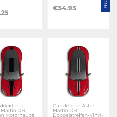
€54.95
.25
erkleidung
Ganzkörper-Aston
 Martin DB11
Martin DB11
fen Motorhaube
Doppelstreifen-Vinyl-