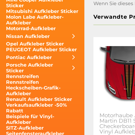
Wenn Sie dieses 
Sticker
Mitsubishi Aufkleber Sticker
Verwandte P
Molon Labe Aufkleber-
Aufkleber
Motorrad-Aufkleber
Nissan Aufkleber
Opel Aufkleber Sticker
PEUGEOT Aufkleber Sticker
Pontiac Aufkleber
Porsche Aufkleber
Sticker
Rennstreifen
Rennstreifen
Heckscheiben-Grafik-
Aufkleber
Renault Aufkleber Sticker
Verkaufsaufkleber -50%
Rabatt
Motorhaube 
Beispiele für Vinyl-
Martin DB11 
Aufkleber
Checkerboar
SITZ-Aufkleber
Vinyl Aufkle
Seitenfensteraufkleber