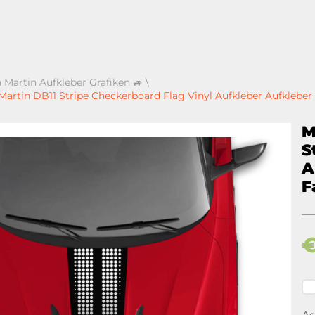
 Martin Aufkleber Grafiken 🚙
\
artin DB11 Stripe Checkerboard Flag Vinyl Aufkleber Aufkleber 
M
S
A
F