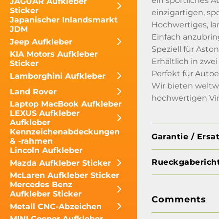
ein sportliches A
JAGUAR Aufkleber
Sticker
einzigartigen, sp
Japanischer Inlandsmarkt
Hochwertiges, la
JDM
Einfach anzubrin
Jeep Aufkleber
Speziell für Ast
KIA Motors Aufkleber
Erhältlich in zwei
Sticker
Perfekt für Auto
Lamborghini Aufkleber
Wir bieten weltw
Land Rover
hochwertigen Vin
Laptop MacBook Aufkleber
LEXUS Aufkleber
Aufkleber
Kennzeichenabdeckungen
Garantie / Ersa
& -rahmen
Lincoln Aufkleber
Rueckgabericht
Mazda Aufkleber Sticker
McLaren Aufkleber Sticker
Mercedes Benz
Aufkleber Sticker
Comments
Metall CNC-Abzeichen
MINI Cooper Aufkleber