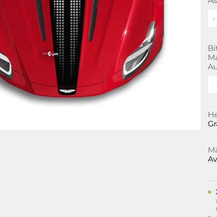
As
-
Bi
Ma
Au
He
Gr
Ma
Av