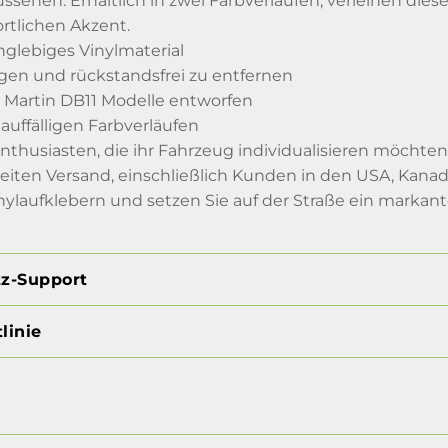
ussehen. Erhältlich in zwei Farbverläufen, verleihen di
ortlichen Akzent.
nglebiges Vinylmaterial
gen und rückstandsfrei zu entfernen
on Martin DB11 Modelle entworfen
 auffälligen Farbverläufen
enthusiasten, die ihr Fahrzeug individualisieren möchten
eiten Versand, einschließlich Kunden in den USA, Kanad
ylaufklebern und setzen Sie auf der Straße ein markan
tz-Support
linie