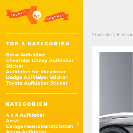
Startseite
\
🌟 Aston
TOP 5 KATEGORIEN
Bmw Aufkleber
Chevrolet Chevy Aufkleber
Sticker
Aufkleber für Musclecar
Dodge Aufkleber Sticker
Toyota Aufkleber Sticker
KATEGORIEN
4 x 4 Aufkleber
Acryl-
Garagenwandkunstplatten
Acura-Aufkleber