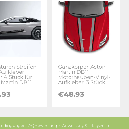
ntüren Streifen
Ganzkörper-Aston
 Aufkleber
Martin DB11
r 4 Stück für
Motorhauben-Vinyl-
 Martin DB11
Aufkleber, 3 Stück
.93
€48.93
bedingungen
FAQ
Bewertungen
Anweisung
Schlagwörter