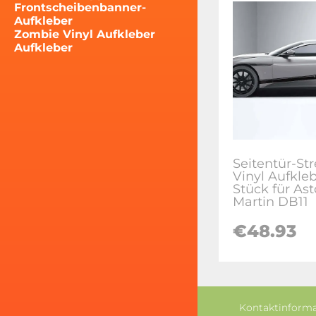
Frontscheibenbanner-
Aufkleber
Zombie Vinyl Aufkleber
Aufkleber
Seitentür-Str
Vinyl Aufkleb
Stück für As
Martin DB11
€48.93
Kontaktinform