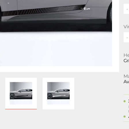
-
Vi
He
Gr
Ma
Av