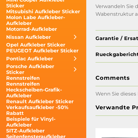
Sticker
Verwandeln Sie da
Mitsubishi Aufkleber Sticker
Wabenstruktur an
Molon Labe Aufkleber-
Aufkleber
Motorrad-Aufkleber
Nissan Aufkleber
Garantie / Ersa
Opel Aufkleber Sticker
PEUGEOT Aufkleber Sticker
Rueckgabericht
Pontiac Aufkleber
Porsche Aufkleber
Sticker
Comments
Rennstreifen
Rennstreifen
Heckscheiben-Grafik-
Wenn Sie dieses 
Aufkleber
Renault Aufkleber Sticker
Verwandte P
Verkaufsaufkleber -50%
Rabatt
Beispiele für Vinyl-
Aufkleber
SITZ-Aufkleber
Seitenfensteraufkleber