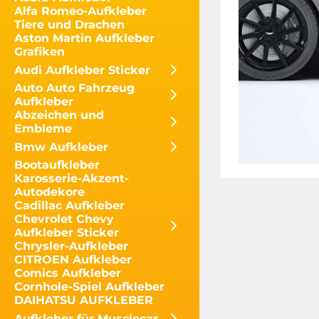
Alfa Romeo-Aufkleber
Tiere und Drachen
Aston Martin Aufkleber
Grafiken
Audi Aufkleber Sticker
Auto Auto Fahrzeug
Aufkleber
Abzeichen und
Embleme
Bmw Aufkleber
Bootaufkleber
Karosserie-Akzent-
Autodekore
Cadillac Aufkleber
Chevrolet Chevy
Aufkleber Sticker
Chrysler-Aufkleber
CITROEN Aufkleber
Comics Aufkleber
Cornhole-Spiel Aufkleber
DAIHATSU AUFKLEBER
Aufkleber für Musclecar