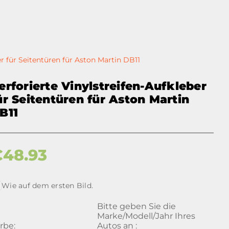
er für Seitentüren für Aston Martin DB11
erforierte Vinylstreifen-Aufkleber
ür Seitentüren für Aston Martin
B11
€
48.93
Wie auf dem ersten Bild.
Bitte geben Sie die
Marke/Modell/Jahr Ihres
rbe:
Autos an :