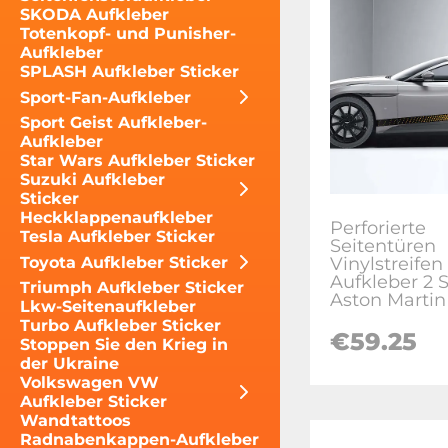
SKODA Aufkleber
Totenkopf- und Punisher-
Aufkleber
SPLASH Aufkleber Sticker
Sport-Fan-Aufkleber
Sport Geist Aufkleber-
Aufkleber
Star Wars Aufkleber Sticker
Suzuki Aufkleber
Sticker
Heckklappenaufkleber
Perforierte
Tesla Aufkleber Sticker
Seitentüren
Toyota Aufkleber Sticker
Vinylstreifen
Aufkleber 2 S
Triumph Aufkleber Sticker
Aston Martin
Lkw-Seitenaufkleber
Turbo Aufkleber Sticker
€59.25
Stoppen Sie den Krieg in
der Ukraine
Volkswagen VW
Aufkleber Sticker
Wandtattoos
Radnabenkappen-Aufkleber