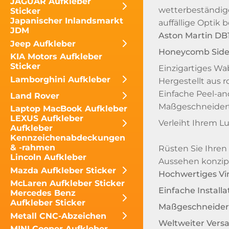
JAGUAR Aufkleber
wetterbeständige
Sticker
Japanischer Inlandsmarkt
auffällige Optik
JDM
Aston Martin DB
Jeep Aufkleber
Honeycomb Side 
KIA Motors Aufkleber
Sticker
Einzigartiges W
Lamborghini Aufkleber
Hergestellt aus 
Einfache Peel-and
Land Rover
Maßgeschneidert
Laptop MacBook Aufkleber
LEXUS Aufkleber
Verleiht Ihrem L
Aufkleber
Kennzeichenabdeckungen
& -rahmen
Rüsten Sie Ihren
Lincoln Aufkleber
Aussehen konzipi
Mazda Aufkleber Sticker
Hochwertiges Vin
McLaren Aufkleber Sticker
Einfache Installa
Mercedes Benz
Aufkleber Sticker
Maßgeschneider
Metall CNC-Abzeichen
Weltweiter Vers
MINI Cooper Aufkleber