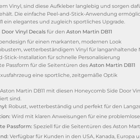
m Vinyl, sind diese Aufkleber langlebig und sorgen dafü
 behält. Die einfache Peel-and-Stick-Anwendung ermögli
11
ein elegantes und zugleich sportliches Upgrade.
Door Vinyl Decals
für den
Aston Martin DB11
abendesign für einen markanten, modernen Look
robustem, wetterbeständigem Vinyl für langanhaltende
-Stick-Installation für schnelle Personalisierung
e Passform für die Seitentüren des
Aston Martin DB11
uxusfahrzeug eine sportliche, zeitgemäße Optik
 Aston Martin DB11 mit diesen Honeycomb Side Door Viny
ert sind.
yl:
Robust, wetterbeständig und perfekt für den Langze
tion:
Wird mit klaren Anweisungen für eine problemlose
te Passform:
Speziell für die Seitentüren des Aston Mar
and:
Verfügbar für Kunden in den USA, Kanada, Europa u