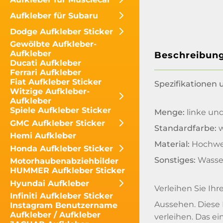
Aufkleber für Subaru
Dodge Aufkleber Sticker
Gewölbte Aufkleber-
Aufkleber
Beschreibun
Ducati Aufkleber
Ferrari Aufkleber
Fiat Aufkleber Sticker
Spezifikationen
Witzige Aufkleber-
Aufkleber
Spiele Aufkleber Sticker
Menge:
linke und
GMC Aufkleber Sticker
Standardfarbe:
w
Hemi Aufkleber
Material:
Hochwer
Honda Aufkleber Sticker
Sonstiges:
Wasse
Motorhaubenabziehbilder
HUMMER Aufkleber Sticker
Hyundai Aufkleber
Verleihen Sie Ih
Infiniti Aufkleber Sticker
Aussehen. Diese 
Instagram Benutzername
Aufkleber / Aufkleber
verleihen. Das e