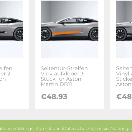
eifen
Seitentür-Streifen
Seite
er 2
Vinylaufkleber 3
Vinyl
ton
Stück für Aston
Sticke
Martin DB11
Aston
€48.93
€48
ationen
Zahlungsinformationen
Datenschutz & Cookies
Nutzungs