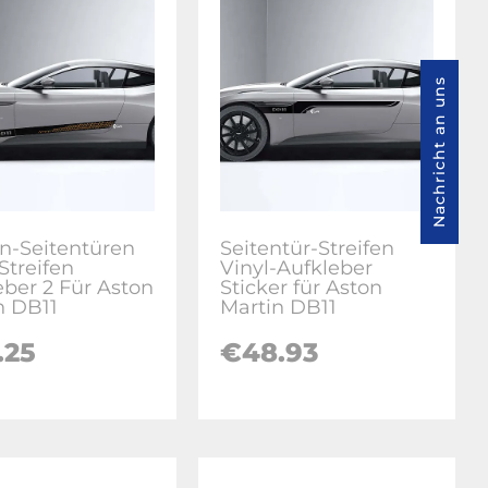
Nachricht an uns
-Seitentüren
Seitentür-Streifen
Streifen
Vinyl-Aufkleber
eber 2 Für Aston
Sticker für Aston
n DB11
Martin DB11
.25
€48.93