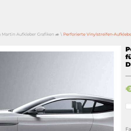
 Martin Aufkleber Grafiken 🚙
\
Perforierte Vinylstreifen-Aufkleb
P
f
D
Fa