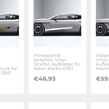
Honeycomb
Waben
Seitentür Vinyl-
Vinyl-
Streifen Aufkleber für
Aufkl
tück für
Aston Martin DB11
Marti
 DB11
€48.93
€59