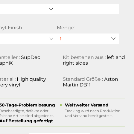
nyl-Finish :
Menge:
rsteller :
SupDec
Kit bestehen aus :
left and
aphiX
right sides
terial :
High quality
Standard Größe :
Aston
ery vinyl
Martin DB11
30-Tage-Problemloesung
Weltweiter Versand
Beschaedigte, defekte oder
Tracking wird nach Produktion
falsche Artikel sind abgedeckt.
und Versand bereitgestellt.
Auf Bestellung gefertigt