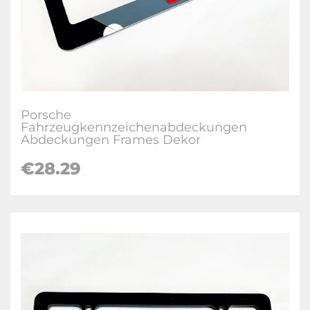
Porsche
Fahrzeugkennzeichenabdeckungen
Abdeckungen Frames Dekor
€28.29