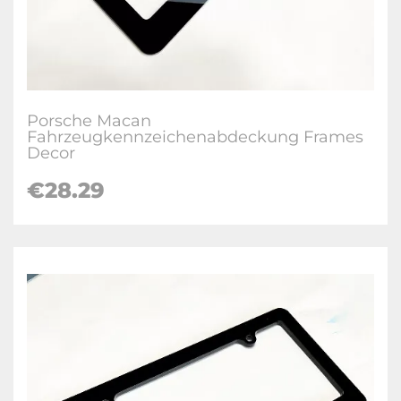
Porsche Macan
Fahrzeugkennzeichenabdeckung Frames
Decor
€28.29