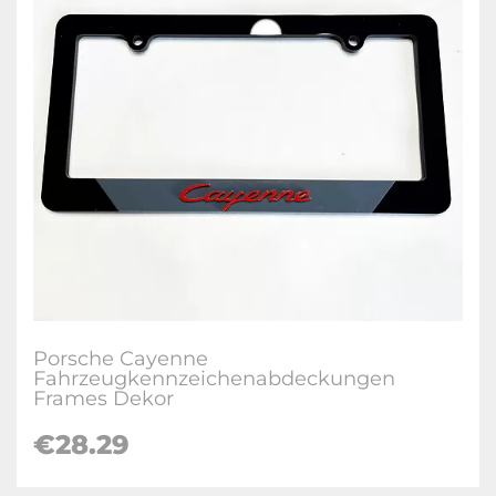
Porsche Cayenne
Fahrzeugkennzeichenabdeckungen
Frames Dekor
€28.29