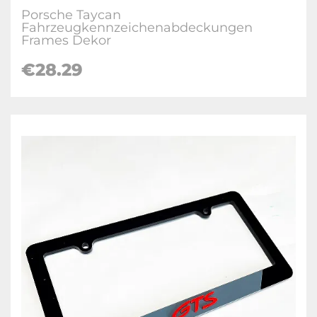
Porsche Taycan
Fahrzeugkennzeichenabdeckungen
Frames Dekor
€28.29