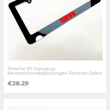
Porsche 911 Fahrzeug-
Kennzeichenabdeckungen Rahmen Dekor
€28.29