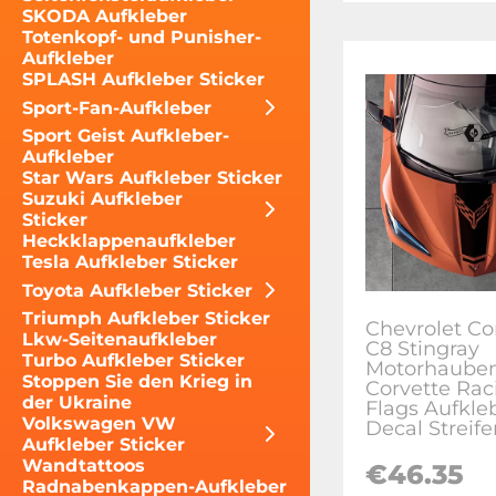
SKODA Aufkleber
Totenkopf- und Punisher-
Aufkleber
SPLASH Aufkleber Sticker
Sport-Fan-Aufkleber
Sport Geist Aufkleber-
Aufkleber
Star Wars Aufkleber Sticker
Suzuki Aufkleber
Sticker
Heckklappenaufkleber
Tesla Aufkleber Sticker
Toyota Aufkleber Sticker
Triumph Aufkleber Sticker
Chevrolet Co
Lkw-Seitenaufkleber
C8 Stingray
Turbo Aufkleber Sticker
Motorhaube
Stoppen Sie den Krieg in
Corvette Rac
der Ukraine
Flags Aufkle
Volkswagen VW
Decal Streife
Aufkleber Sticker
Wandtattoos
€46.35
Radnabenkappen-Aufkleber