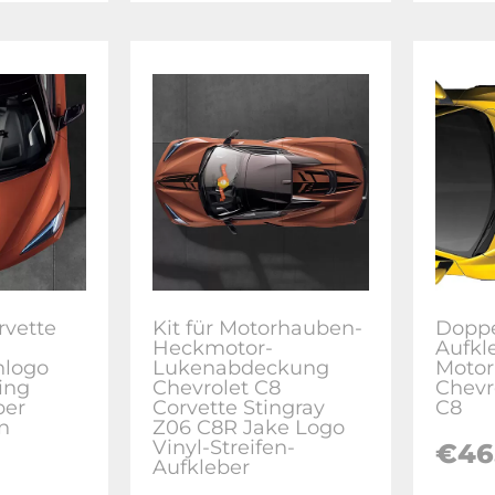
rvette
Kit für Motorhauben-
Doppe
Heckmotor-
Aufkl
nlogo
Lukenabdeckung
Motor
ing
Chevrolet C8
Chevr
ber
Corvette Stingray
C8
n
Z06 C8R Jake Logo
Vinyl-Streifen-
€46
Aufkleber