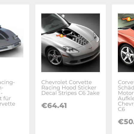
acing-
Chevrolet Corvette
Corve
n-
Racing Hood Sticker
Schäd
l-
Decal Stripes C6 Jake
Motor
 für
Aufkl
rvette
Chevr
€64.41
C6
€50