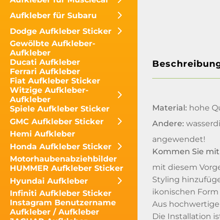
Aufkleber für Subaru
Dodge Aufkleber Sticker
Gewölbte Aufkleber-
Aufkleber
Ducati Aufkleber
Beschreibun
Ferrari Aufkleber
Fiat Aufkleber Sticker
Witzige Aufkleber-
Aufkleber
Material:
hohe Qua
Spiele Aufkleber Sticker
GMC Aufkleber Sticker
Andere:
wasserdi
Hemi Aufkleber
angewendet!
Honda Aufkleber Sticker
Kommen Sie mit
Motorhaubenabziehbilder
mit diesem Vorge
HUMMER Aufkleber Sticker
Styling hinzufüg
Hyundai Aufkleber
ikonischen Form d
Infiniti Aufkleber Sticker
Instagram Benutzername
Aus hochwertigem
Aufkleber / Aufkleber
Die Installation 