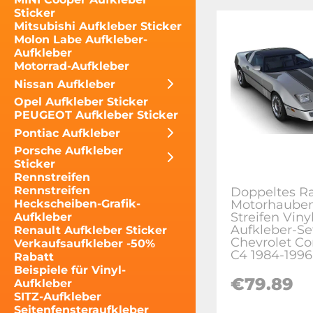
Sticker
Mitsubishi Aufkleber Sticker
Molon Labe Aufkleber-
Aufkleber
Motorrad-Aufkleber
Nissan Aufkleber
Opel Aufkleber Sticker
PEUGEOT Aufkleber Sticker
Pontiac Aufkleber
Porsche Aufkleber
Sticker
Rennstreifen
Rennstreifen
Doppeltes R
Motorhaube
Heckscheiben-Grafik-
Streifen Viny
Aufkleber
Aufkleber-Set
Renault Aufkleber Sticker
Chevrolet Co
Verkaufsaufkleber -50%
C4 1984-1996
Rabatt
Beispiele für Vinyl-
€79.89
Aufkleber
SITZ-Aufkleber
Seitenfensteraufkleber