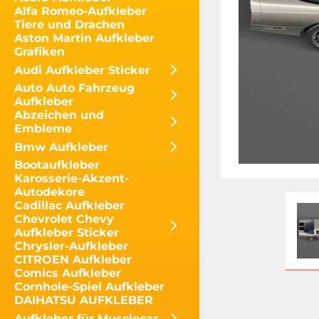
Alfa Romeo-Aufkleber
Tiere und Drachen
Aston Martin Aufkleber
Grafiken
Audi Aufkleber Sticker
Auto Auto Fahrzeug
Aufkleber
Abzeichen und
Embleme
Bmw Aufkleber
Bootaufkleber
Karosserie-Akzent-
Autodekore
Cadillac Aufkleber
Chevrolet Chevy
Aufkleber Sticker
Chrysler-Aufkleber
CITROEN Aufkleber
Comics Aufkleber
Cornhole-Spiel Aufkleber
DAIHATSU AUFKLEBER
Aufkleber für Musclecar