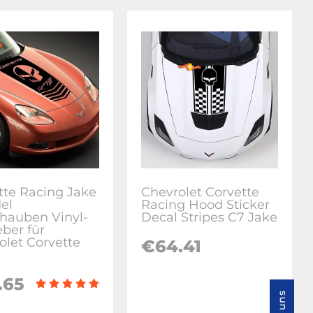
tte Racing Jake
Chevrolet Corvette
el
Racing Hood Sticker
hauben Vinyl-
Decal Stripes C7 Jake
eber für
olet Corvette
€64.41
.65