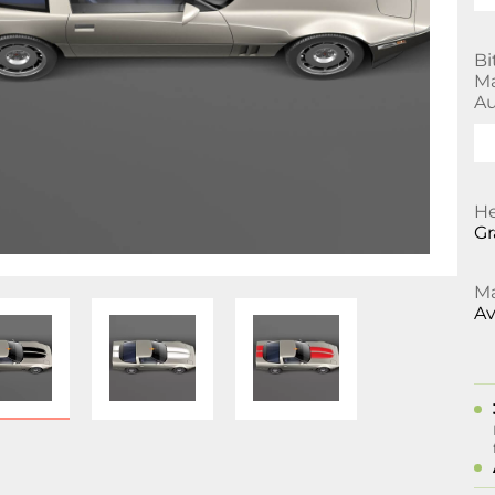
Bi
Ma
Au
He
Gr
Ma
Av