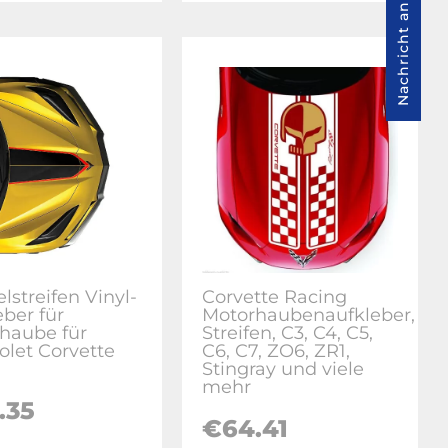
Nachricht an uns
lstreifen Vinyl-
Corvette Racing
eber für
Motorhaubenaufkleber,
haube für
Streifen, C3, C4, C5,
olet Corvette
C6, C7, ZO6, ZR1,
Stingray und viele
mehr
.35
€64.41