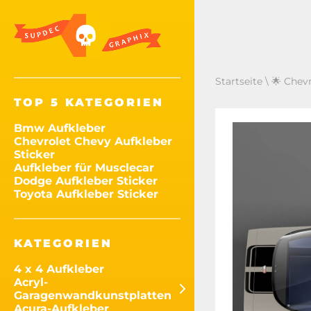
Startseite
\
🌟 Chevr
TOP 5 KATEGORIEN
Bmw Aufkleber
Chevrolet Chevy Aufkleber
Sticker
Aufkleber für Musclecar
Dodge Aufkleber Sticker
Toyota Aufkleber Sticker
KATEGORIEN
4 x 4 Aufkleber
Acryl-
Garagenwandkunstplatten
Acura-Aufkleber