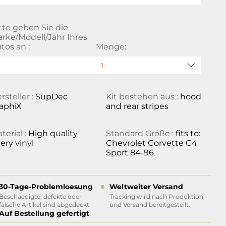
tte geben Sie die
rke/Modell/Jahr Ihres
tos an :
Menge:
rsteller :
SupDec
Kit bestehen aus :
hood
aphiX
and rear stripes
terial :
High quality
Standard Größe :
fits to:
ery vinyl
Chevrolet Corvette C4
Sport 84-96
30-Tage-Problemloesung
Weltweiter Versand
Beschaedigte, defekte oder
Tracking wird nach Produktion
falsche Artikel sind abgedeckt.
und Versand bereitgestellt.
Auf Bestellung gefertigt