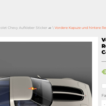
olet Chevy Aufkleber Sticker 🚙
\
Vordere Kapuze und hintere Ren
V
R
C
Fa
-