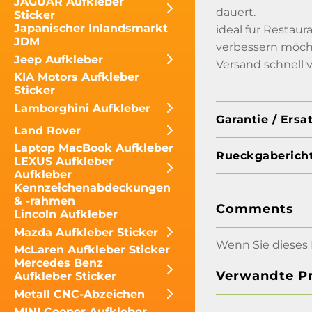
JAGUAR Aufkleber
dauert.
Sticker
Japanischer Inlandsmarkt
ideal für Restau
JDM
verbessern möch
Jeep Aufkleber
Versand schnell
KIA Motors Aufkleber
Sticker
Lamborghini Aufkleber
Garantie / Ersa
Land Rover
Laptop MacBook Aufkleber
Rueckgabericht
LEXUS Aufkleber
Aufkleber
Kennzeichenabdeckungen
& -rahmen
Comments
Lincoln Aufkleber
Mazda Aufkleber Sticker
Wenn Sie dieses 
McLaren Aufkleber Sticker
Mercedes Benz
Verwandte P
Aufkleber Sticker
Metall CNC-Abzeichen
MINI Cooper Aufkleber