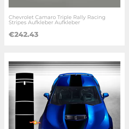
Chevrolet Camaro Triple Rally Racing
Stripes Aufkleber Aufkleber
€242.43