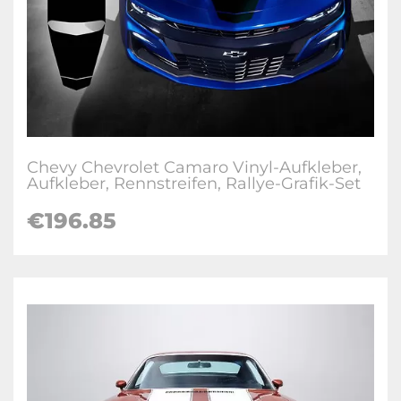
Chevy Chevrolet Camaro Vinyl-Aufkleber,
Aufkleber, Rennstreifen, Rallye-Grafik-Set
€196.85