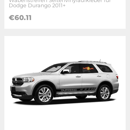
Wabenstreifen Seitenvinylaufkleber für
Dodge Durango 2011+
€60.11