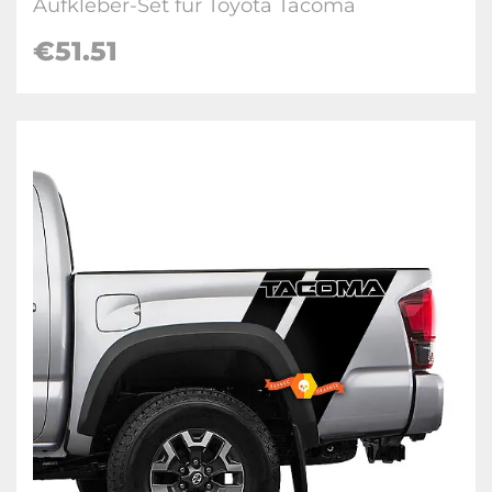
Aufkleber-Set für Toyota Tacoma
€51.51