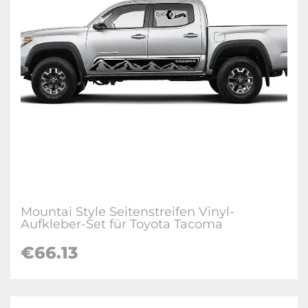
Mountai Style Seitenstreifen Vinyl-
Aufkleber-Set für Toyota Tacoma
€66.13