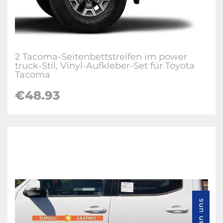
2 Tacoma-Seitenbettstreifen im power
truck-Stil, Vinyl-Aufkleber-Set für Toyota
Tacoma
€48.93