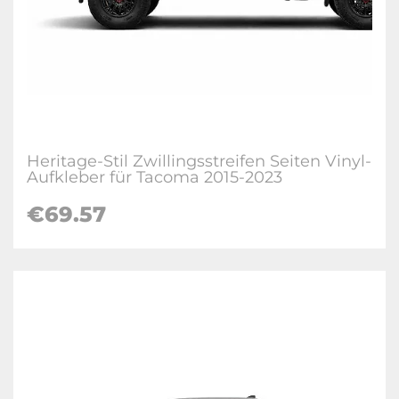
Heritage-Stil Zwillingsstreifen Seiten Vinyl-
Aufkleber für Tacoma 2015-2023
€69.57