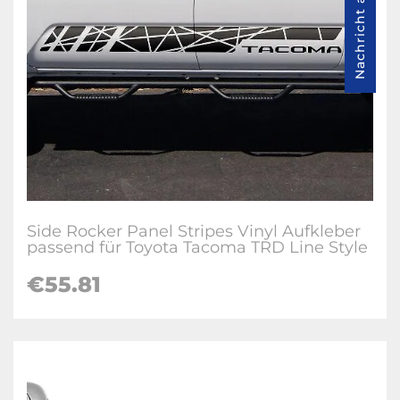
Nachricht an uns
Side Rocker Panel Stripes Vinyl Aufkleber
passend für Toyota Tacoma TRD Line Style
€55.81