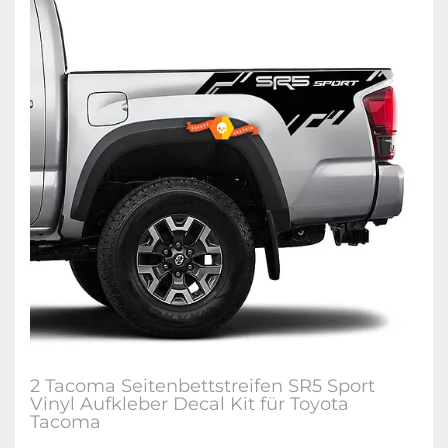
2 Tacoma Seitenbettstreifen SR5 Sport
Vinyl Aufkleber Decal Kit für Toyota
Tacoma