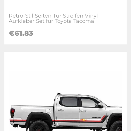
Retro-Stil Seiten Tür Streifen Vinyl
Aufkleber Set für Toyota Tacoma
€61.83