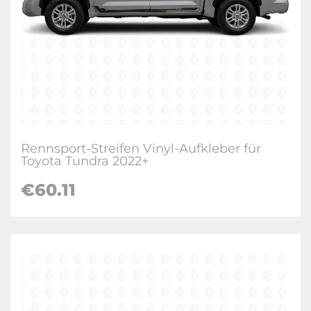
Rennsport-Streifen Vinyl-Aufkleber für
Toyota Tundra 2022+
€60.11