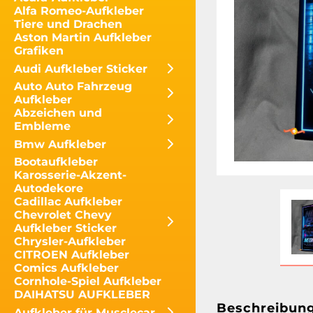
Alfa Romeo-Aufkleber
Tiere und Drachen
Aston Martin Aufkleber
Grafiken
Audi Aufkleber Sticker
Auto Auto Fahrzeug
Aufkleber
Abzeichen und
Embleme
Bmw Aufkleber
Bootaufkleber
Karosserie-Akzent-
Autodekore
Cadillac Aufkleber
Chevrolet Chevy
Aufkleber Sticker
Chrysler-Aufkleber
CITROEN Aufkleber
Comics Aufkleber
Cornhole-Spiel Aufkleber
DAIHATSU AUFKLEBER
Beschreibun
Aufkleber für Musclecar