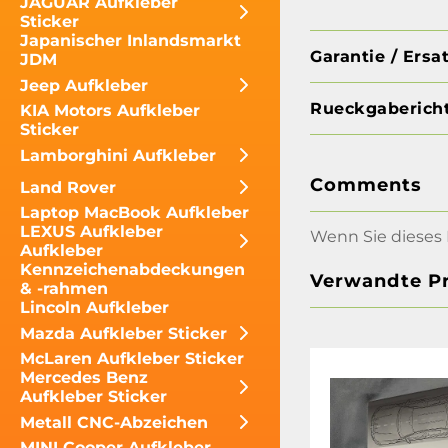
JAGUAR Aufkleber
Sticker
Japanischer Inlandsmarkt
Garantie / Ersa
JDM
Jeep Aufkleber
Rueckgabericht
KIA Motors Aufkleber
Sticker
Lamborghini Aufkleber
Comments
Land Rover
Laptop MacBook Aufkleber
LEXUS Aufkleber
Wenn Sie dieses 
Aufkleber
Kennzeichenabdeckungen
Verwandte P
& -rahmen
Lincoln Aufkleber
Mazda Aufkleber Sticker
McLaren Aufkleber Sticker
Mercedes Benz
Aufkleber Sticker
Metall CNC-Abzeichen
MINI Cooper Aufkleber