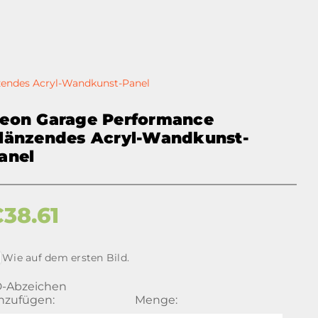
endes Acryl-Wandkunst-Panel
eon Garage Performance
länzendes Acryl-Wandkunst-
anel
€
38.61
Wie auf dem ersten Bild.
D-Abzeichen
nzufügen:
Menge: