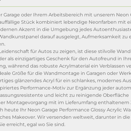
rer Garage oder Ihrem Arbeitsbereich mit unserem Neon G
auffällige Stück kombiniert lebendige Neonfarben mit 
rnen Akzent in die Umgebung jedes Autoenthusiasten. 
e Wandkunstpanel darauf ausgelegt, Aufmerksamkeit zu
n.
Leidenschaft für Autos zu zeigen, ist diese stilvolle Wan
r als einzigartiges Geschenk für den Autofreund in Ihr
ng, während das robuste Acrylmaterial ein Verblassen ve
eale Größe für die Wandmontage in Garagen oder Werk
rtiges glänzendes Acryl für ein schlankes, modernes A
piriertes Performance-Motiv zur Ergänzung jeder auto
blassungsresistente und leicht zu reinigende Oberfläche
her Montagevorgang mit im Lieferumfang enthaltenem
ch heute Ihr Neon Garage Performance Glossy Acrylic Wal
sches Makeover. Wir versenden weltweit, darunter in di
ie erreicht, egal wo Sie sind.