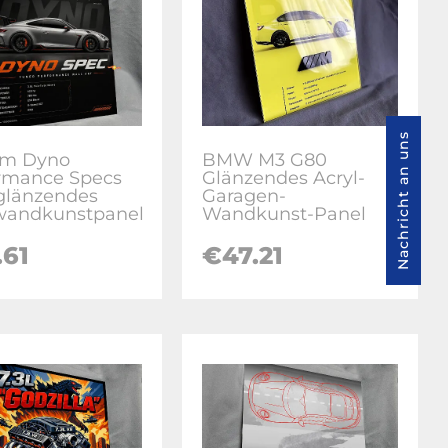
Nachricht an uns
om Dyno
BMW M3 G80
rmance Specs
Glänzendes Acryl-
glänzendes
Garagen-
wandkunstpanel
Wandkunst-Panel
.61
€47.21