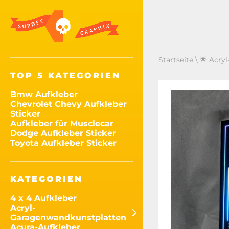
Startseite
\
🌟 Acry
TOP 5 KATEGORIEN
Bmw Aufkleber
Chevrolet Chevy Aufkleber
Sticker
Aufkleber für Musclecar
Dodge Aufkleber Sticker
Toyota Aufkleber Sticker
KATEGORIEN
4 x 4 Aufkleber
Acryl-
Garagenwandkunstplatten
Acura-Aufkleber