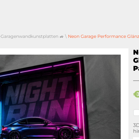
l-Garagenwandkunstplatten 🚙
\
Neon Garage Performance Glänz
N
G
P
3
hi