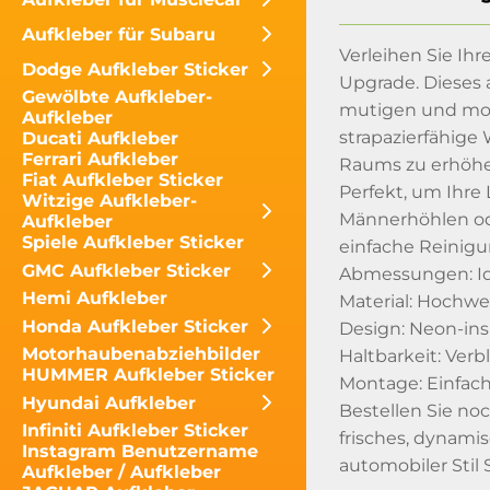
Aufkleber für Subaru
Verleihen Sie Ih
Dodge Aufkleber Sticker
Upgrade. Dieses 
Gewölbte Aufkleber-
mutigen und mode
Aufkleber
strapazierfähig
Ducati Aufkleber
Ferrari Aufkleber
Raums zu erhöhe
Fiat Aufkleber Sticker
Perfekt, um Ihre 
Witzige Aufkleber-
Männerhöhlen ode
Aufkleber
Spiele Aufkleber Sticker
einfache Reinigu
GMC Aufkleber Sticker
Abmessungen: Id
Hemi Aufkleber
Material: Hochwe
Honda Aufkleber Sticker
Design: Neon-ins
Motorhaubenabziehbilder
Haltbarkeit: Ver
HUMMER Aufkleber Sticker
Montage: Einfac
Hyundai Aufkleber
Bestellen Sie no
Infiniti Aufkleber Sticker
frisches, dynami
Instagram Benutzername
automobiler Stil S
Aufkleber / Aufkleber