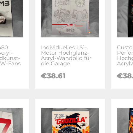
G80
Individuelles LS1-
Cust
cryl-
Motor Hochglanz-
Perfo
dkunst-
Acryl-Wandbild für
Hoch
MW-Fans
die Garage
Acryl
€38.61
€38