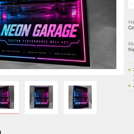
He
Gr
Ma
hi
g