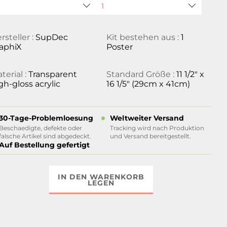
rsteller :
SupDec
Kit bestehen aus :
1
aphiX
Poster
terial :
Transparent
Standard Größe :
11 1/2" x
gh-gloss acrylic
16 1/5" (29cm x 41cm)
30-Tage-Problemloesung
Weltweiter Versand
Beschaedigte, defekte oder
Tracking wird nach Produktion
falsche Artikel sind abgedeckt.
und Versand bereitgestellt.
Auf Bestellung gefertigt
IN DEN WARENKORB
LEGEN