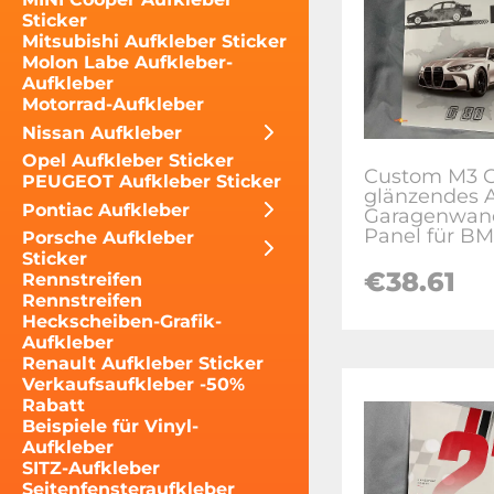
Sticker
Mitsubishi Aufkleber Sticker
Molon Labe Aufkleber-
Aufkleber
Motorrad-Aufkleber
Nissan Aufkleber
Opel Aufkleber Sticker
Custom M3 
PEUGEOT Aufkleber Sticker
glänzendes A
Pontiac Aufkleber
Garagenwan
Panel für B
Porsche Aufkleber
Sticker
€38.61
Rennstreifen
Rennstreifen
Heckscheiben-Grafik-
Aufkleber
Renault Aufkleber Sticker
Verkaufsaufkleber -50%
Rabatt
Beispiele für Vinyl-
Aufkleber
SITZ-Aufkleber
Seitenfensteraufkleber