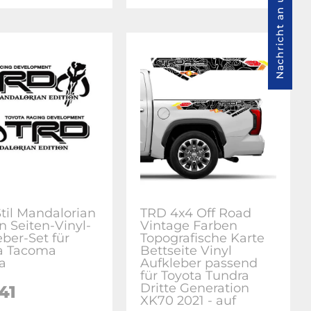
Nachricht an uns
til Mandalorian
TRD 4x4 Off Road
n Seiten-Vinyl-
Vintage Farben
eber-Set für
Topografische Karte
a Tacoma
Bettseite Vinyl
a
Aufkleber passend
für Toyota Tundra
Dritte Generation
41
XK70 2021 - auf