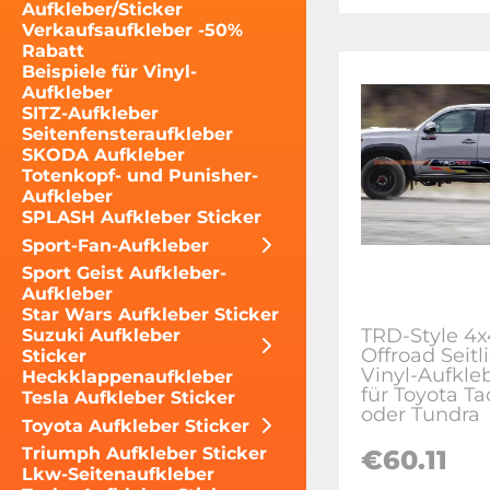
Aufkleber/Sticker
Verkaufsaufkleber -50%
Rabatt
Beispiele für Vinyl-
Aufkleber
SITZ-Aufkleber
Seitenfensteraufkleber
SKODA Aufkleber
Totenkopf- und Punisher-
Aufkleber
SPLASH Aufkleber Sticker
Sport-Fan-Aufkleber
Sport Geist Aufkleber-
Aufkleber
Star Wars Aufkleber Sticker
TRD-Style 4x
Suzuki Aufkleber
Offroad Seitl
Sticker
Vinyl-Aufkle
Heckklappenaufkleber
für Toyota T
Tesla Aufkleber Sticker
oder Tundra
Toyota Aufkleber Sticker
Triumph Aufkleber Sticker
€60.11
Lkw-Seitenaufkleber