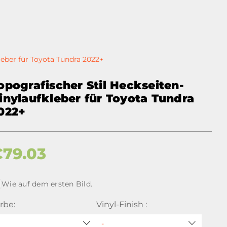
leber für Toyota Tundra 2022+
opografischer Stil Heckseiten-
inylaufkleber für Toyota Tundra
022+
€
79.03
Wie auf dem ersten Bild.
rbe:
Vinyl-Finish :