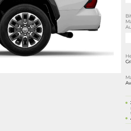
Bi
Ma
Au
He
Gr
Ma
Av