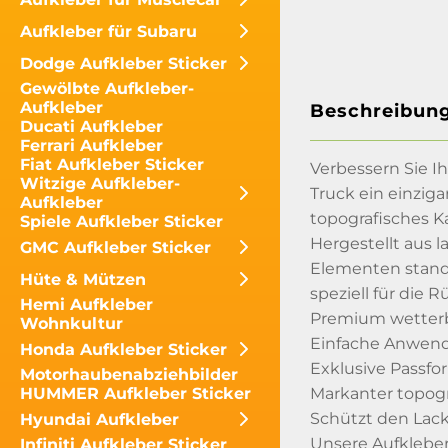
Aufkleber für Subaru
Dodge Aufkleber Sticker
Gewölbte Aufkleber-
Aufkleber
Beschreibun
Ducati Aufkleber
Ferrari Aufkleber
Fiat Aufkleber Sticker
Verbessern Sie I
Witzige Aufkleber-
Truck ein einziga
Aufkleber
topografisches K
Spiele Aufkleber Sticker
Hergestellt aus 
GMC Aufkleber Sticker
Elementen standzu
Hüte & Mützen
speziell für die 
Hemi Aufkleber
Premium wetterbe
Wohnkultur
Einfache Anwend
Honda Aufkleber Sticker
Exklusive Passfor
Motorhaubenabziehbilder
Markanter topogra
HUMMER Aufkleber Sticker
Schützt den Lack
Hyundai Aufkleber
Unsere Aufkleber
Infiniti Aufkleber Sticker