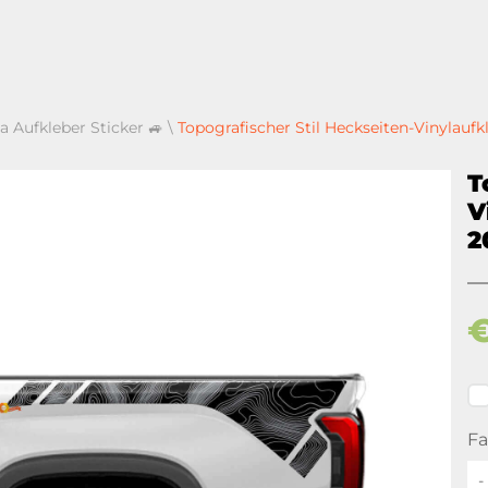
a Aufkleber Sticker 🚙
\
Topografischer Stil Heckseiten-Vinylaufk
T
V
2
Fa
-