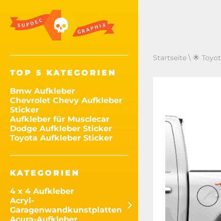
Startseite
\
🌟 Toyot
TOP 5 KATEGORIEN
Bmw Aufkleber
Chevrolet Chevy Aufkleber
Sticker
Aufkleber für Musclecar
Dodge Aufkleber Sticker
Toyota Aufkleber Sticker
KATEGORIEN
4 x 4 Aufkleber
Acryl-
Garagenwandkunstplatten
Acura-Aufkleber