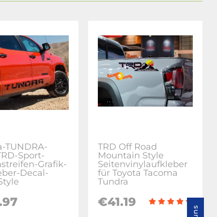
ta-TUNDRA-
TRD Off Road
TRD-Sport-
Mountain Style
streifen-Grafik-
Seitenvinylaufkleber
eber-Decal-
für Toyota Tacoma
Style
Tundra
.97
€41.19