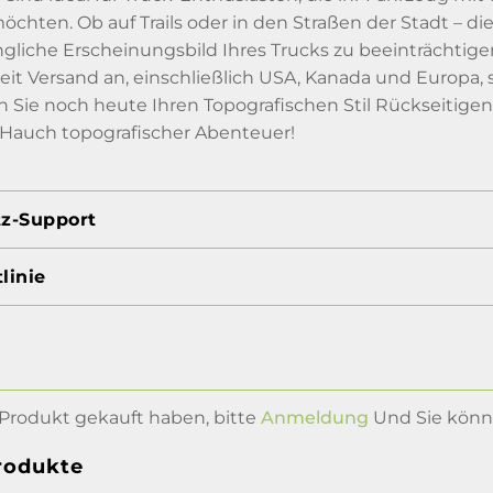
öchten. Ob auf Trails oder in den Straßen der Stadt – di
gliche Erscheinungsbild Ihres Trucks zu beeinträchtige
eit Versand an, einschließlich USA, Kanada und Europa, s
n Sie noch heute Ihren Topografischen Stil Rückseitige
 Hauch topografischer Abenteuer!
tz-Support
linie
Produkt gekauft haben, bitte
Anmeldung
Und Sie könne
rodukte