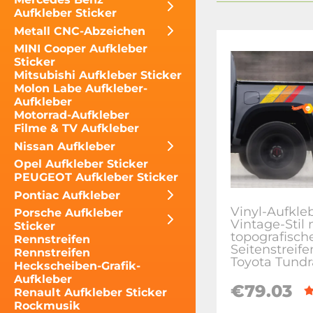
Aufkleber Sticker
Metall CNC-Abzeichen
MINI Cooper Aufkleber
Sticker
Mitsubishi Aufkleber Sticker
Molon Labe Aufkleber-
Aufkleber
Motorrad-Aufkleber
Filme & TV Aufkleber
Nissan Aufkleber
Opel Aufkleber Sticker
PEUGEOT Aufkleber Sticker
Pontiac Aufkleber
Vinyl-Aufkle
Porsche Aufkleber
Vintage-Stil 
Sticker
topografisch
Rennstreifen
Seitenstreife
Rennstreifen
Toyota Tundr
Heckscheiben-Grafik-
Aufkleber
€79.03
Renault Aufkleber Sticker
Rockmusik