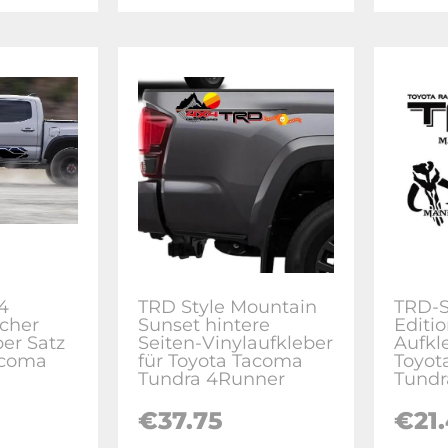
4
TRD Style Mountain
TRD-S
icher
Sunset hintere
Editio
ber Satz
Seiten-Vinylaufkleber
Aufkl
acoma
für Toyota Tacoma
Toyot
Tundra 4Runner
Tundr
€37.75
€21.