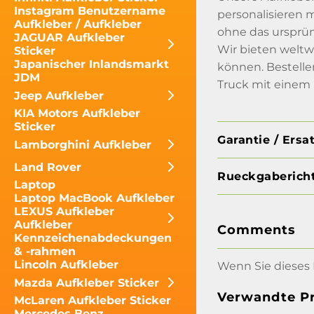
Instagram Benutzername
personalisieren m
Aufkleber / Aufkleber
ohne das ursprün
JAGUAR Aufkleber
Wir bieten weltw
Sticker
Japanischer Inlandsmarkt
können. Bestelle
JDM
Truck mit einem
Jeep Aufkleber
KIA Motors Aufkleber
Sticker
Garantie / Ersa
Lamborghini Aufkleber
Land Rover
Rueckgabericht
Laptop
Laptop MacBook Aufkleber
LEXUS Aufkleber
Aufkleber
Comments
Kennzeichenabdeckungen
& -rahmen
Lincoln Aufkleber
Wenn Sie dieses 
Mazda Aufkleber Sticker
Verwandte P
McLaren Aufkleber Sticker
Mercedes Benz