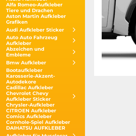
Alfa Romeo-Aufkleber
Tiere und Drachen
Aston Martin Aufkleber
Grafiken
Audi Aufkleber Sticker
Auto Auto Fahrzeug
Aufkleber
Abzeichen und
Embleme
Bmw Aufkleber
Bootaufkleber
Karosserie-Akzent-
Autodekore
Cadillac Aufkleber
Chevrolet Chevy
Aufkleber Sticker
Chrysler-Aufkleber
CITROEN Aufkleber
Comics Aufkleber
Cornhole-Spiel Aufkleber
DAIHATSU AUFKLEBER
Aufkleber für Musclecar