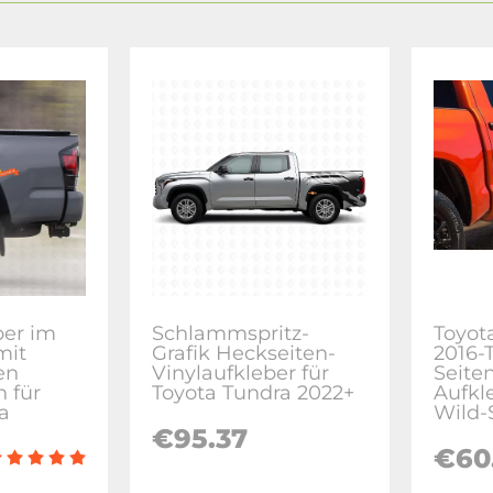
ber im
Schlammspritz-
Toyo
mit
Grafik Heckseiten-
2016-
en
Vinylaufkleber für
Seiten
n für
Toyota Tundra 2022+
Aufkl
a
Wild-
€95.37
€60