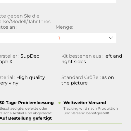
tte geben Sie die
rke/Modell/Jahr Ihres
tos an :
Menge:
rsteller :
SupDec
Kit bestehen aus :
left and
aphiX
right sides
terial :
High quality
Standard Größe :
as on
ery vinyl
the picture
30-Tage-Problemloesung
Weltweiter Versand
Beschaedigte, defekte oder
Tracking wird nach Produktion
falsche Artikel sind abgedeckt.
und Versand bereitgestellt.
Auf Bestellung gefertigt