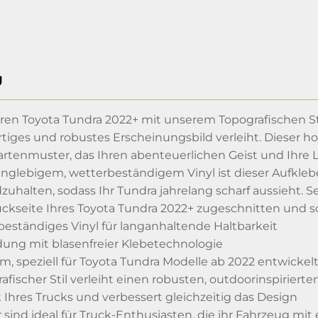
g
hren Toyota Tundra 2022+ mit unserem Topografischen Sti
rtiges und robustes Erscheinungsbild verleiht. Dieser hoc
artenmuster, das Ihren abenteuerlichen Geist und Ihre L
langlebigem, wetterbeständigem Vinyl ist dieser Aufkle
halten, sodass Ihr Tundra jahrelang scharf aussieht. Se
Rückseite Ihres Toyota Tundra 2022+ zugeschnitten und so
ständiges Vinyl für langanhaltende Haltbarkeit
ung mit blasenfreier Klebetechnologie
m, speziell für Toyota Tundra Modelle ab 2022 entwickel
fischer Stil verleiht einen robusten, outdoorinspirierte
 Ihres Trucks und verbessert gleichzeitig das Design
 sind ideal für Truck-Enthusiasten, die ihr Fahrzeug mi