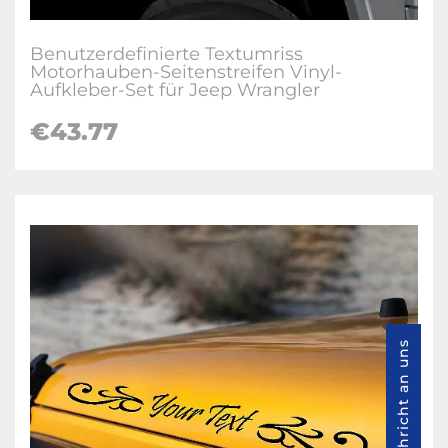
Benutzerdefinierte Textumriss
Motorhauben-Seitenstreifen Vinyl-
Aufkleber-Set für Jeep Wrangler
€43.77
Nachricht an uns