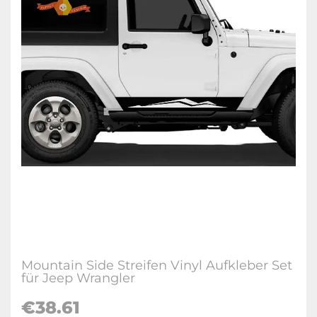
Mountain Side Streifen Vinyl Aufkleber Set
für Jeep Wrangler
€38.61