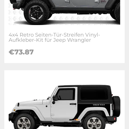
4x4 Retro Seiten-Tür-Streifen Vinyl-
Aufkleber-Kit für Jeep Wrangler
€73.87