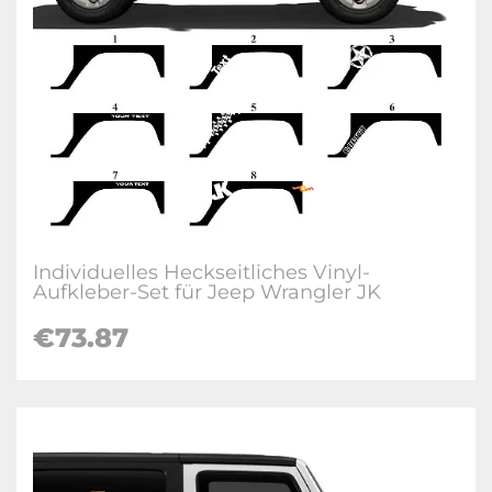
Individuelles Heckseitliches Vinyl-
Aufkleber-Set für Jeep Wrangler JK
€73.87