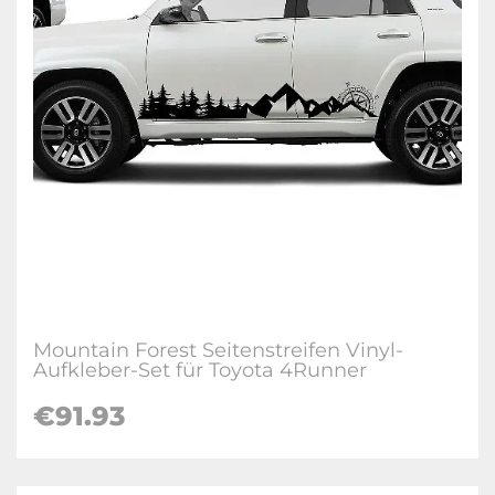
Mountain Forest Seitenstreifen Vinyl-
Aufkleber-Set für Toyota 4Runner
€91.93