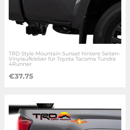
TRD Style Mountain Sunset hintere Seiten-
Vinylaufkleber für Toyota Tacoma Tundra
4Runner
€37.75