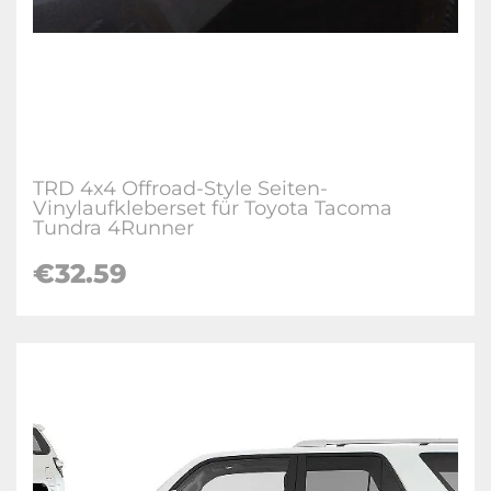
TRD 4x4 Offroad-Style Seiten-
Vinylaufkleberset für Toyota Tacoma
Tundra 4Runner
€32.59