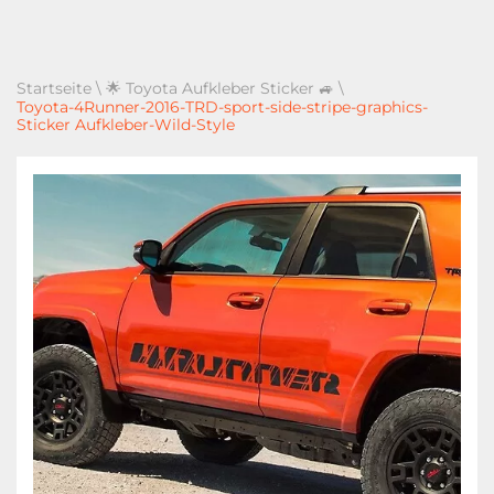
Startseite
\
🌟 Toyota Aufkleber Sticker 🚙
\
Toyota-4Runner-2016-TRD-sport-side-stripe-graphics-
Sticker Aufkleber-Wild-Style