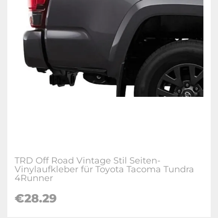
TRD Off Road Vintage Stil Seiten-
Vinylaufkleber für Toyota Tacoma Tundra
4Runner
€28.29