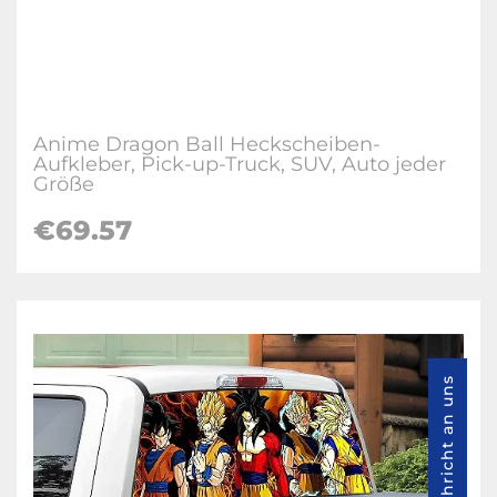
Anime Dragon Ball Heckscheiben-
Aufkleber, Pick-up-Truck, SUV, Auto jeder
Größe
€69.57
Nachricht an uns