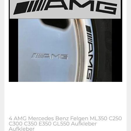
4 AMG Mercedes Benz Felgen ML350 C250
C300 C350 E350 GL550 Aufkleber
Aufkleber