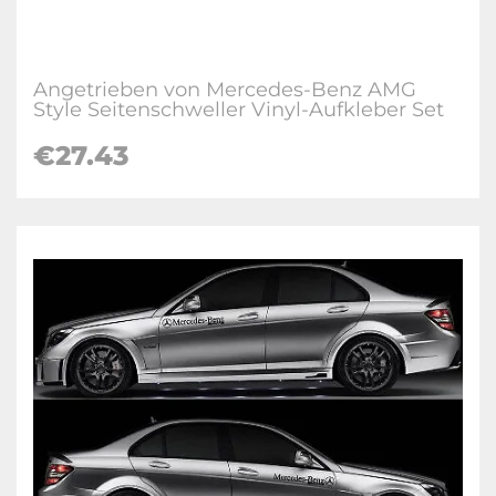
Angetrieben von Mercedes-Benz AMG
Style Seitenschweller Vinyl-Aufkleber Set
€27.43