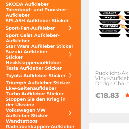
SKODA Aufkleber
Totenkopf- und Punisher-
Aufkleber
SPLASH Aufkleber Sticker
Sport-Fan-Aufkleber
Sport Geist Aufkleber-
Aufkleber
Star Wars Aufkleber Sticker
Suzuki Aufkleber
Sticker
Heckklappenaufkleber
Tesla Aufkleber Sticker
Rücklicht-Ak
Toyota Aufkleber Sticker
Vinyl-Aufkleb
Triumph Aufkleber Sticker
Dodge Charg
Lkw-Seitenaufkleber
Turbo Aufkleber Sticker
€18.83
Stoppen Sie den Krieg in
der Ukraine
Volkswagen VW
Aufkleber Sticker
Wandtattoos
Radnabenkappen-Aufkleber