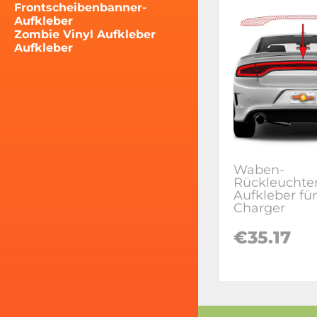
Frontscheibenbanner-
Aufkleber
Zombie Vinyl Aufkleber
Aufkleber
Waben-
Rückleuchten
Aufkleber fü
Charger
€35.17