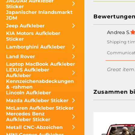
JAGUAR Aufkleber
Sticker
Japanischer Inlandsmarkt
Bewertunge
JDM
Jeep Aufkleber
Andrea S.
KIA Motors Aufkleber
Sticker
Lamborghini Aufkleber
Land Rover
Laptop MacBook Aufkleber
Great item.
LEXUS Aufkleber
Aufkleber
Kennzeichenabdeckungen
& -rahmen
Zusammen bil
Lincoln Aufkleber
Mazda Aufkleber Sticker
McLaren Aufkleber Sticker
Mercedes Benz
Aufkleber Sticker
Metall CNC-Abzeichen
MINI Cooper Aufkleber