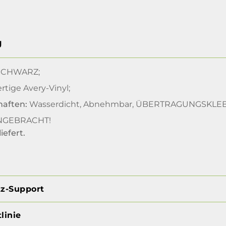
g
CHWARZ;
tige Avery-Vinyl;
haften:
Wasserdicht, Abnehmbar, ÜBERTRAGUNGSKLE
ANGEBRACHT!
iefert
.
tz-Support
linie