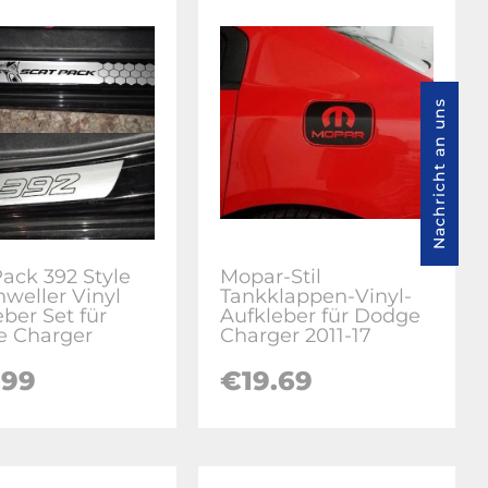
Nachricht an uns
Pack 392 Style
Mopar-Stil
hweller Vinyl
Tankklappen-Vinyl-
ber Set für
Aufkleber für Dodge
 Charger
Charger 2011-17
.99
€19.69