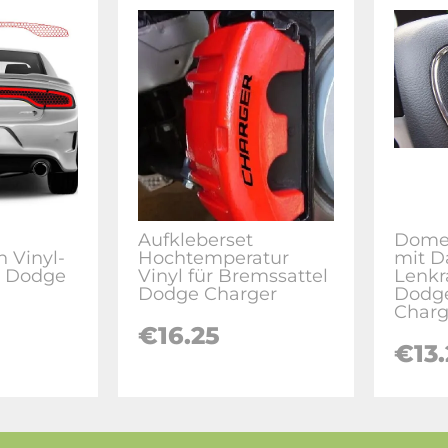
Aufkleberset
Dome
 Vinyl-
Hochtemperatur
mit D
r Dodge
Vinyl für Bremssattel
Lenkr
Dodge Charger
Dodge
Charg
€16.25
€13