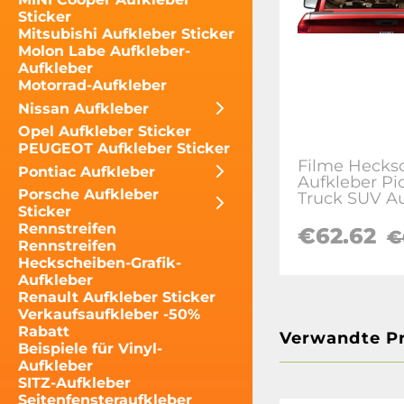
Sticker
Mitsubishi Aufkleber Sticker
Molon Labe Aufkleber-
Aufkleber
Motorrad-Aufkleber
Nissan Aufkleber
Opel Aufkleber Sticker
PEUGEOT Aufkleber Sticker
Filme Hecks
Pontiac Aufkleber
Aufkleber Pi
Porsche Aufkleber
Truck SUV A
Sticker
Rennstreifen
€62.62
€
Rennstreifen
Heckscheiben-Grafik-
Aufkleber
Renault Aufkleber Sticker
Verkaufsaufkleber -50%
Rabatt
Verwandte P
Beispiele für Vinyl-
Aufkleber
SITZ-Aufkleber
Seitenfensteraufkleber