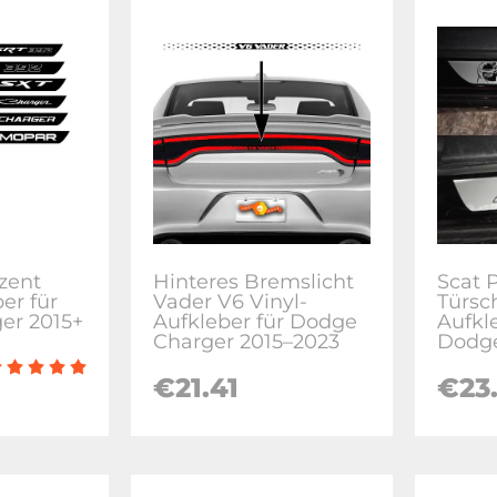
zent
Hinteres Bremslicht
Scat 
er für
Vader V6 Vinyl-
Türsc
er 2015+
Aufkleber für Dodge
Aufkle
Charger 2015–2023
Dodge
€21.41
€23