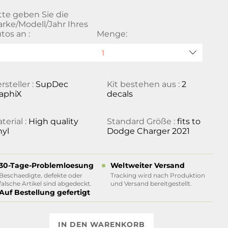
tte geben Sie die
rke/Modell/Jahr Ihres
tos an :
Menge:
rsteller :
SupDec
Kit bestehen aus :
2
aphiX
decals
terial :
High quality
Standard Größe :
fits to
nyl
Dodge Charger 2021
30-Tage-Problemloesung
Weltweiter Versand
Beschaedigte, defekte oder
Tracking wird nach Produktion
falsche Artikel sind abgedeckt.
und Versand bereitgestellt.
Auf Bestellung gefertigt
IN DEN WARENKORB