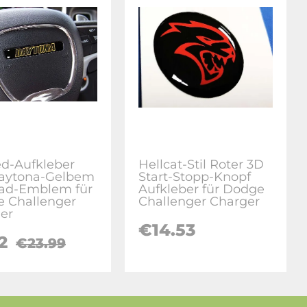
d-Aufkleber
Hellcat-Stil Roter 3D
aytona-Gelbem
Start-Stopp-Knopf
ad-Emblem für
Aufkleber für Dodge
 Challenger
Challenger Charger
er
€14.53
.2
€23.99