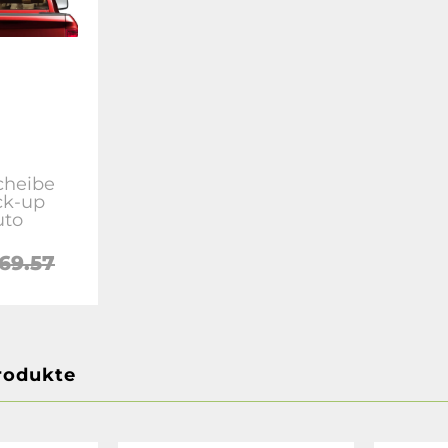
cheibe
ck-up
uto
69.57
rodukte