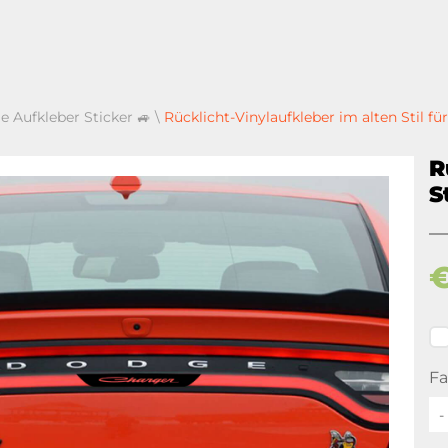
e Aufkleber Sticker 🚙
\
Rücklicht-Vinylaufkleber im alten Stil f
R
S
Fa
-