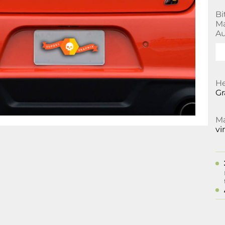
Bi
Ma
Au
He
Gr
Ma
vi