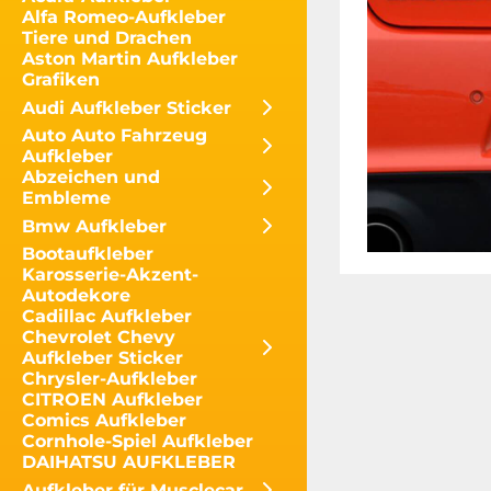
Alfa Romeo-Aufkleber
Tiere und Drachen
Aston Martin Aufkleber
Grafiken
Audi Aufkleber Sticker
Auto Auto Fahrzeug
Aufkleber
Abzeichen und
Embleme
Bmw Aufkleber
Bootaufkleber
Karosserie-Akzent-
Autodekore
Cadillac Aufkleber
Chevrolet Chevy
Aufkleber Sticker
Chrysler-Aufkleber
CITROEN Aufkleber
Comics Aufkleber
Cornhole-Spiel Aufkleber
DAIHATSU AUFKLEBER
Aufkleber für Musclecar