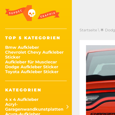
Startseite
\
🌟 Dodg
TOP 5 KATEGORIEN
Bmw Aufkleber
Chevrolet Chevy Aufkleber
Sticker
Aufkleber für Musclecar
Dodge Aufkleber Sticker
Toyota Aufkleber Sticker
KATEGORIEN
4 x 4 Aufkleber
Acryl-
Garagenwandkunstplatten
Acura-Aufkleber