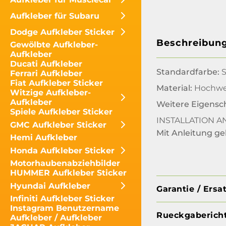
Aufkleber für Subaru
Dodge Aufkleber Sticker
Beschreibun
Gewölbte Aufkleber-
Aufkleber
Ducati Aufkleber
Standardfarbe:
S
Ferrari Aufkleber
Fiat Aufkleber Sticker
Material:
Hochwer
Witzige Aufkleber-
Aufkleber
Weitere Eigensc
Spiele Aufkleber Sticker
INSTALLATION 
GMC Aufkleber Sticker
Mit Anleitung gel
Hemi Aufkleber
Honda Aufkleber Sticker
Motorhaubenabziehbilder
HUMMER Aufkleber Sticker
Hyundai Aufkleber
Garantie / Ersa
Infiniti Aufkleber Sticker
Instagram Benutzername
Rueckgabericht
Aufkleber / Aufkleber