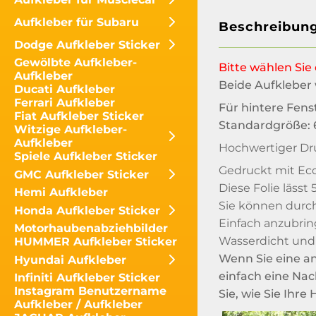
Aufkleber für Subaru
Beschreibun
Dodge Aufkleber Sticker
Gewölbte Aufkleber-
Bitte wählen Si
Aufkleber
Beide Aufkleber 
Ducati Aufkleber
Ferrari Aufkleber
Für hintere Fenst
Fiat Aufkleber Sticker
Standardgröße: 6
Witzige Aufkleber-
Aufkleber
Hochwertiger Dr
Spiele Aufkleber Sticker
Gedruckt mit Eco
GMC Aufkleber Sticker
Diese Folie lässt
Hemi Aufkleber
Sie können durch
Honda Aufkleber Sticker
Einfach anzubrin
Motorhaubenabziehbilder
Wasserdicht und
HUMMER Aufkleber Sticker
Wenn Sie eine an
Hyundai Aufkleber
einfach eine Nac
Infiniti Aufkleber Sticker
Instagram Benutzername
Sie, wie Sie Ihr
Aufkleber / Aufkleber