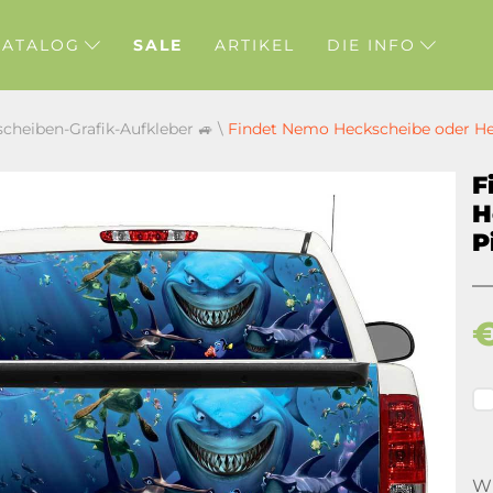
KATALOG
SALE
ARTIKEL
DIE INFO
scheiben-Grafik-Aufkleber 🚙
\
Findet Nemo Heckscheibe oder He
F
H
P
Wi