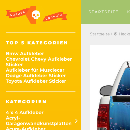
STARTSEITE
Startseite
\
🌟 Heck
TOP 5 KATEGORIEN
Bmw Aufkleber
Chevrolet Chevy Aufkleber
Sticker
Aufkleber für Musclecar
Dodge Aufkleber Sticker
Toyota Aufkleber Sticker
KATEGORIEN
4 x 4 Aufkleber
Acryl-
Garagenwandkunstplatten
Acura-Aufkleber