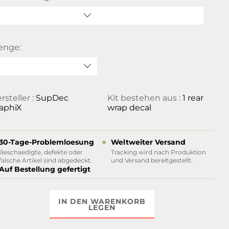
enge:
rsteller :
SupDec
Kit bestehen aus :
1 rear
aphiX
wrap decal
30-Tage-Problemloesung
Weltweiter Versand
Beschaedigte, defekte oder
Tracking wird nach Produktion
falsche Artikel sind abgedeckt.
und Versand bereitgestellt.
Auf Bestellung gefertigt
IN DEN WARENKORB
LEGEN