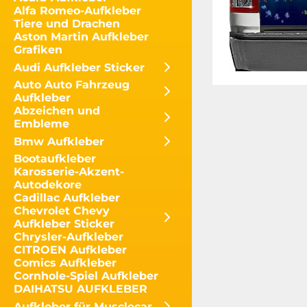
Alfa Romeo-Aufkleber
Tiere und Drachen
Aston Martin Aufkleber
Grafiken
Audi Aufkleber Sticker
Auto Auto Fahrzeug
Aufkleber
Abzeichen und
Embleme
Bmw Aufkleber
Bootaufkleber
Karosserie-Akzent-
Autodekore
Cadillac Aufkleber
Chevrolet Chevy
Aufkleber Sticker
Chrysler-Aufkleber
CITROEN Aufkleber
Comics Aufkleber
Cornhole-Spiel Aufkleber
DAIHATSU AUFKLEBER
Aufkleber für Musclecar