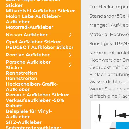
Sticker
Für Heckklappen
Mitsubishi Aufkleber Sticker
Standardgröße:
Molon Labe Aufkleber-
Aufkleber
Menge:
1 Aufkleb
Motorrad-Aufkleber
Material:
Hochwert
Nissan Aufkleber
Opel Aufkleber Sticker
Sonstiges:
TRANS
PEUGEOT Aufkleber Sticker
Kommt mit Anlei
Pontiac Aufkleber
Hochwertiger Dru
Porsche Aufkleber
Gedruckt mit Eco
Sticker
Rennstreifen
Einfach anzubrin
Rennstreifen
Wasserdicht und
Heckscheiben-Grafik-
Wenn Sie eine an
Aufkleber
Renault Aufkleber Sticker
einfach eine Nac
Verkaufsaufkleber -50%
Rabatt
Beispiele für Vinyl-
Aufkleber
SITZ-Aufkleber
Seitenfensteraufkleber