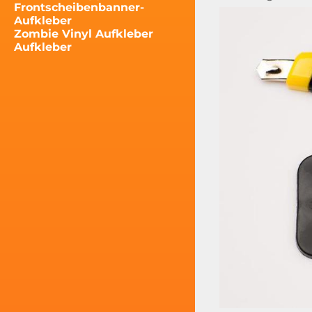
Frontscheibenbanner-
Aufkleber
Zombie Vinyl Aufkleber
Aufkleber