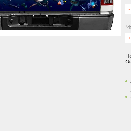
M
He
Gr