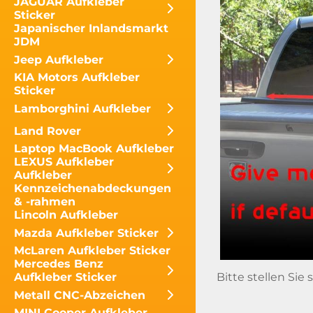
JAGUAR Aufkleber
Sticker
Japanischer Inlandsmarkt
JDM
Jeep Aufkleber
KIA Motors Aufkleber
Sticker
Lamborghini Aufkleber
Land Rover
Laptop MacBook Aufkleber
LEXUS Aufkleber
Aufkleber
Kennzeichenabdeckungen
& -rahmen
Lincoln Aufkleber
Mazda Aufkleber Sticker
McLaren Aufkleber Sticker
Mercedes Benz
Aufkleber Sticker
Bitte stellen Sie
Metall CNC-Abzeichen
MINI Cooper Aufkleber