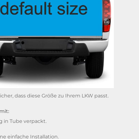
 sicher, dass diese Größe zu Ihrem LKW passt.
mit:
ig in Tube verpackt.
e einfache Installation.