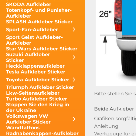
SKODA Aufkleber
Totenkopf- und Punisher-
Aufkleber
SPLASH Aufkleber Sticker
Sport-Fan-Aufkleber
Sport Geist Aufkleber-
Aufkleber
Star Wars Aufkleber Sticker
Suzuki Aufkleber
Sticker
Heckklappenaufkleber
Tesla Aufkleber Sticker
Toyota Aufkleber Sticker
Triumph Aufkleber Sticker
Lkw-Seitenaufkleber
Bitte stellen Sie
Turbo Aufkleber Sticker
Stoppen Sie den Krieg in
Beide Aufkleber 
der Ukraine
Volkswagen VW
Grafiken sorgfält
Aufkleber Sticker
Anleitung
Wandtattoos
Radnabenkappen-Aufkleber
Werkzeuge für ein