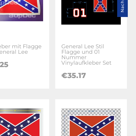
eber mit Flagge
General Lee Stil
eneral Lee
Flagge und 01
Nummer
Vinylaufkleber Set
.25
€35.17