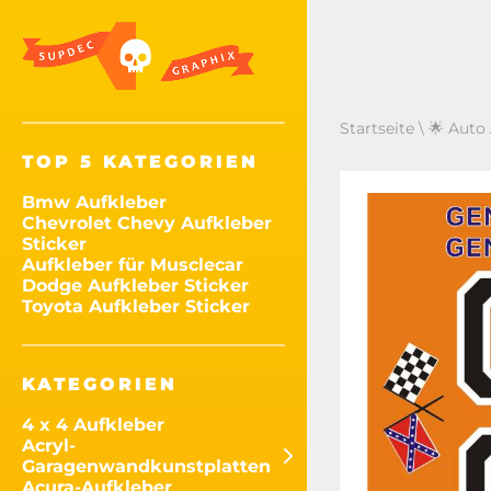
Startseite
\
🌟 Auto
TOP 5 KATEGORIEN
Bmw Aufkleber
Chevrolet Chevy Aufkleber
Sticker
Aufkleber für Musclecar
Dodge Aufkleber Sticker
Toyota Aufkleber Sticker
KATEGORIEN
4 x 4 Aufkleber
Acryl-
Garagenwandkunstplatten
Acura-Aufkleber