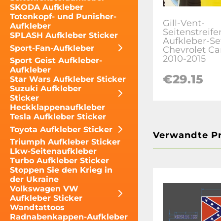
SKODA Aufkleber
Totenkopf- und Punisher-
Gill-Vent-
Aufkleber
Seitenstreife
SPLASH Aufkleber Sticker
Aufkleber-Set
Sport-Fan-Aufkleber
Chevrolet C
2010-2015
Sport Geist Aufkleber-
Aufkleber
€29.15
Star Wars Aufkleber Sticker
Suzuki Aufkleber
Sticker
Heckklappenaufkleber
Tesla Aufkleber Sticker
Toyota Aufkleber Sticker
Verwandte P
Triumph Aufkleber Sticker
Lkw-Seitenaufkleber
Turbo Aufkleber Sticker
Stoppen Sie den Krieg in
der Ukraine
Volkswagen VW
Aufkleber Sticker
Wandtattoos
Radnabenkappen-Aufkleber