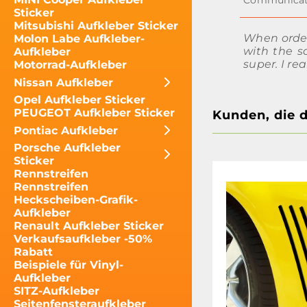
Sticker
Mitsubishi Aufkleber Sticker
When order
Molon Labe Aufkleber-
with the so
Aufkleber
super. I rea
Motorrad-Aufkleber
Nissan Aufkleber
Opel Aufkleber Sticker
PEUGEOT Aufkleber Sticker
Kunden, die 
Pontiac Aufkleber
Porsche Aufkleber
Sticker
Rennstreifen
Rennstreifen
Heckscheiben-Grafik-
Aufkleber
Renault Aufkleber Sticker
Verkaufsaufkleber -50%
Rabatt
Beispiele für Vinyl-
Aufkleber
SITZ-Aufkleber
Seitenfensteraufkleber