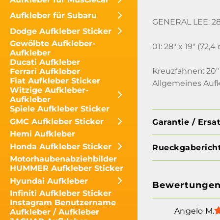
Aufkleber für Subaru
GENERAL LEE: 28" 
Dodge Aufkleber Sticker
Gewölbte Aufkleber-
01: 28" x 19" (72,
Aufkleber
Ducati Aufkleber
Kreuzfahnen: 20" 
Ferrari Aufkleber
Fiat Aufkleber Sticker
Allgemeines Aufkl
Witzige Aufkleber-
Aufkleber
Spiele Aufkleber Sticker
GMC Aufkleber Sticker
Garantie / Ersa
Hemi Aufkleber
Honda Aufkleber Sticker
Rueckgabericht
Motorhaubenabziehbilder
HUMMER Aufkleber Sticker
Hyundai Aufkleber
Bewertunge
Infiniti Aufkleber Sticker
Instagram Benutzername
Angelo M.
Aufkleber / Aufkleber