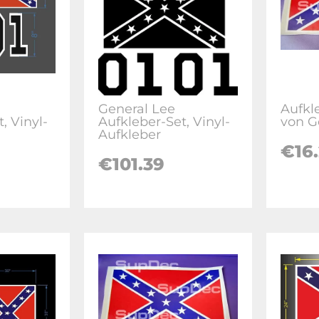
General Lee
Aufkl
, Vinyl-
Aufkleber-Set, Vinyl-
von G
Aufkleber
€16
€101.39