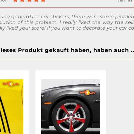
ing general lee car stickers, there were some problem
lution of this problem. I really liked the way the selle
lly liked your store! If you want to decorate your car coo
dieses Produkt gekauft haben, haben auch ..