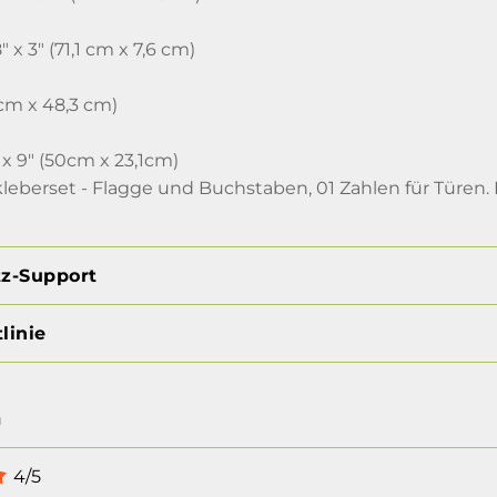
x 3" (71,1 cm x 7,6 cm)
4 cm x 48,3 cm)
x 9" (50cm x 23,1cm)
eberset - Flagge und Buchstaben, 01 Zahlen für Türen. P
tz-Support
linie
n
4/5