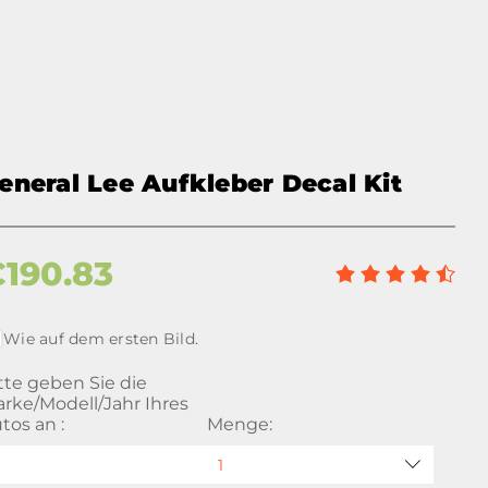
eneral Lee Aufkleber Decal Kit
€
190.83
Wie auf dem ersten Bild.
tte geben Sie die
rke/Modell/Jahr Ihres
tos an :
Menge: