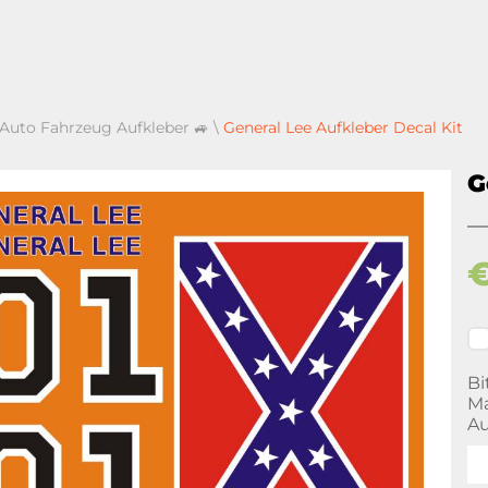
 Auto Fahrzeug Aufkleber 🚙
\
General Lee Aufkleber Decal Kit
G
Bi
Ma
Au