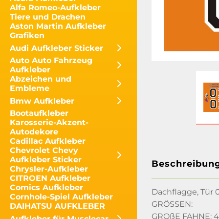
Alfa Romeo-Aufkleber
Tiere und Drachen
Aston Martin Aufkleber
Grafiken
Audi Aufkleber Sticker
Auto Auto Fahrzeug
Aufkleber
Abzeichen und
Embleme
Bmw Aufkleber
Bootaufkleber
Karosserie-Akzent-
Autodekore
Cadillac Aufkleber
Chevrolet Chevy
Aufkleber Sticker
Beschreibun
Chrysler-Aufkleber
CITROEN Aufkleber
Comics Aufkleber
Dachflagge, Tür 0
Cornhole-Spiel Aufkleber
GRÖSSEN:
DAIHATSU AUFKLEBER
GROßE FAHNE: 46"
Aufkleber für Musclecar