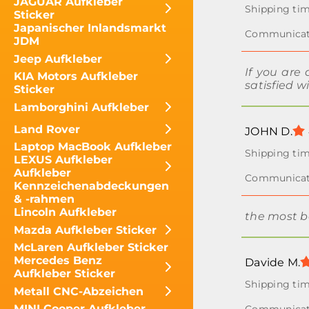
JAGUAR Aufkleber
Sticker
Japanischer Inlandsmarkt
JDM
Jeep Aufkleber
If you are
KIA Motors Aufkleber
satisfied w
Sticker
Lamborghini Aufkleber
Land Rover
JOHN D.
Laptop MacBook Aufkleber
LEXUS Aufkleber
Aufkleber
Kennzeichenabdeckungen
& -rahmen
Lincoln Aufkleber
the most be
Mazda Aufkleber Sticker
McLaren Aufkleber Sticker
Mercedes Benz
Davide M.
Aufkleber Sticker
Metall CNC-Abzeichen
MINI Cooper Aufkleber