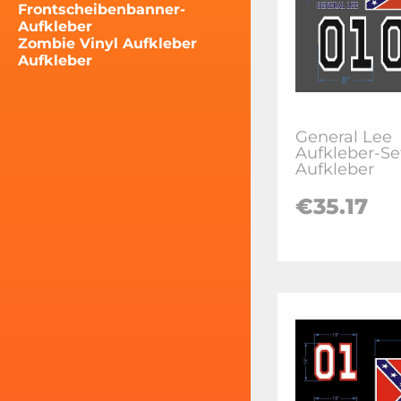
Frontscheibenbanner-
Aufkleber
Zombie Vinyl Aufkleber
Aufkleber
General Lee
Aufkleber-Set
Aufkleber
€35.17