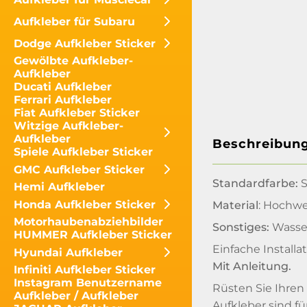
Aufkleber für Subaru
Dodge Aufkleber Sticker
Gewölbte Aufkleber-
Aufkleber
Ducati Aufkleber
Ferrari Aufkleber
Fiat Aufkleber Sticker
Witzige Aufkleber-
Aufkleber
Beschreibun
Spiele Aufkleber Sticker
GMC Aufkleber Sticker
Standardfarbe:
S
Hemi Aufkleber
Honda Aufkleber Sticker
Material
: Hochwe
Motorhaubenabziehbilder
Sonstiges:
Wasser
HUMMER Aufkleber Sticker
Einfache Installat
Hyundai Aufkleber
Mit Anleitung.
Infiniti Aufkleber Sticker
Instagram Benutzername
Rüsten Sie Ihren
Aufkleber / Aufkleber
Aufkleber sind fü