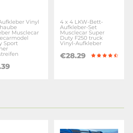
Aufkleber Vinyl
4 x 4 LKW-Bett-
rhaube
Aufkleber-Set
eber Musclecar
Musclecar Super
ecarmodel
Duty F250 truck
y Sport
Vinyl-Aufkleber
her
treifen
€28.29
.39