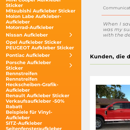
Sticker
Mitsubishi Aufkleber Sticker
Molon Labe Aufkleber-
Aufkleber
When I saw
Motorrad-Aufkleber
was my sur
Nissan Aufkleber
with the de
Opel Aufkleber Sticker
PEUGEOT Aufkleber Sticker
Pontiac Aufkleber
Kunden, die 
Porsche Aufkleber
Sticker
Rennstreifen
Rennstreifen
Heckscheiben-Grafik-
Aufkleber
Renault Aufkleber Sticker
Verkaufsaufkleber -50%
Rabatt
Beispiele für Vinyl-
Aufkleber
SITZ-Aufkleber
Seitenfensteraufkleber