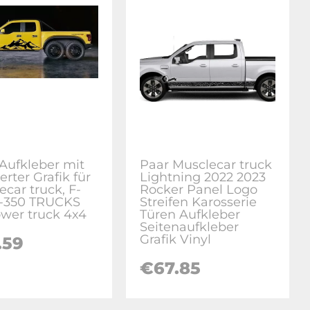
-Aufkleber mit
Paar Musclecar truck
rter Grafik für
Lightning 2022 2023
ecar truck, F-
Rocker Panel Logo
F-350 TRUCKS
Streifen Karosserie
ower truck 4x4
Türen Aufkleber
Seitenaufkleber
Grafik Vinyl
.59
€67.85