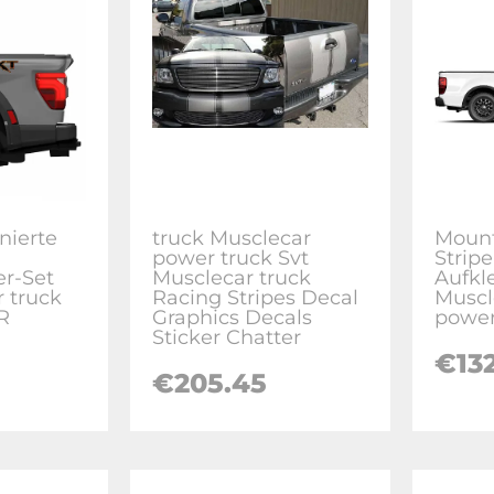
nierte
truck Musclecar
Mount
power truck Svt
Stripe
er-Set
Musclecar truck
Aufkl
r truck
Racing Stripes Decal
Muscl
R
Graphics Decals
power
Sticker Chatter
€132
€205.45