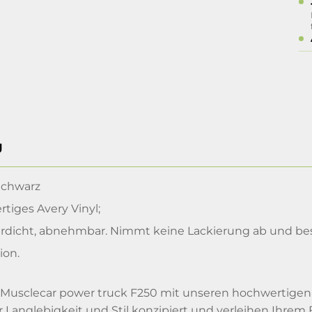
g
chwarz
rtiges Avery Vinyl;
dicht, abnehmbar. Nimmt keine Lackierung ab und besc
ion.
 Musclecar power truck F250 mit unseren hochwertigen V
r Langlebigkeit und Stil konzipiert und verleihen Ihrem