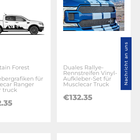
Nachricht an uns
ain Forest
Duales Rallye-
Rennstreifen Vinyl-
ebergrafiken für
Aufkleber-Set für
ecar Ranger
Musclecar Truck
 truck
€132.35
.35