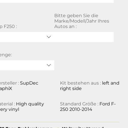
Bitte geben Sie die
Marke/Modell/Jahr Ihres
p F250 :
Autos an :
enge:
rsteller :
SupDec
Kit bestehen aus :
left and
aphiX
right side
terial :
High quality
Standard Größe :
Ford F-
ery vinyl
250 2010-2014