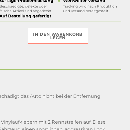
30-Tage-Problemloesung
Weltweiter Versand
Beschaedigte, defekte oder
Tracking wird nach Produktion
falsche Artikel sind abgedeckt.
und Versand bereitgestellt.
Auf Bestellung gefertigt
IN DEN WARENKORB
LEGEN
hädigt das Auto nicht bei der Entfernung
inylaufklebern mit 2 Rennstreifen auf. Diese
 Fahrzeug einen sportlichen, aggressiven Look.