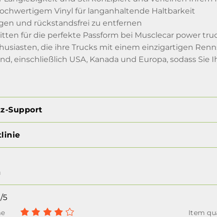
hochwertigem Vinyl für langanhaltende Haltbarkeit
gen und rückstandsfrei zu entfernen
itten für die perfekte Passform bei Musclecar power tr
thusiasten, die ihre Trucks mit einem einzigartigen Ren
d, einschließlich USA, Kanada und Europa, sodass Sie Ihr
tz-Support
linie
n
/5