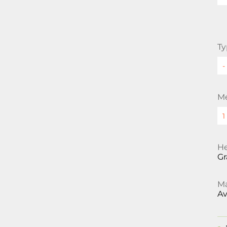
Ty
M
He
Gr
Ma
Av