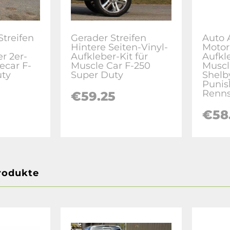
treifen
Gerader Streifen
Auto 
Hintere Seiten-Vinyl-
Moto
r 2er-
Aufkleber-Kit für
Aufkl
ecar F-
Muscle Car F-250
Muscl
uty
Super Duty
Shelb
Punis
Renns
€59.25
€58
rodukte