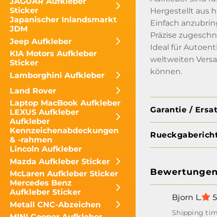
JAGUAR Aufkleber
Sticker
Hergestellt aus 
Japanischer Inlandsmarkt
Einfach anzubrin
JDM
Präzise zugeschn
Jeep Aufkleber
Ideal für Autoen
KIA Motors Aufkleber
weltweiten Versan
Sticker
können.
Lamborghini Aufkleber
Land Rover
Laptop MacBook Aufkleber
Garantie / Ersa
LEXUS Aufkleber
Aufkleber
Kennzeichenabdeckungen
Rueckgabericht
& -rahmen
Lincoln Aufkleber
Mazda Aufkleber Sticker
Bewertunge
McLaren Aufkleber Sticker
Mercedes Benz
Aufkleber Sticker
Bjorn L.
5
Metall CNC-Abzeichen
MINI Cooper Aufkleber