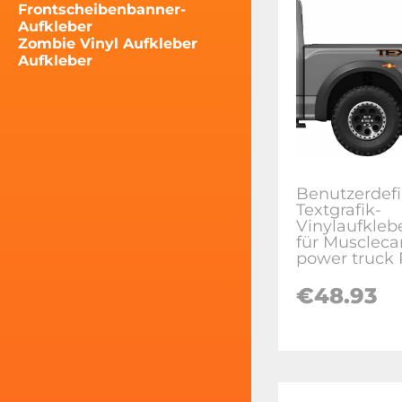
Frontscheibenbanner-
Aufkleber
Zombie Vinyl Aufkleber
Aufkleber
Benutzerdefi
Textgrafik-
Vinylaufkleb
für Muscleca
power truck 
€48.93