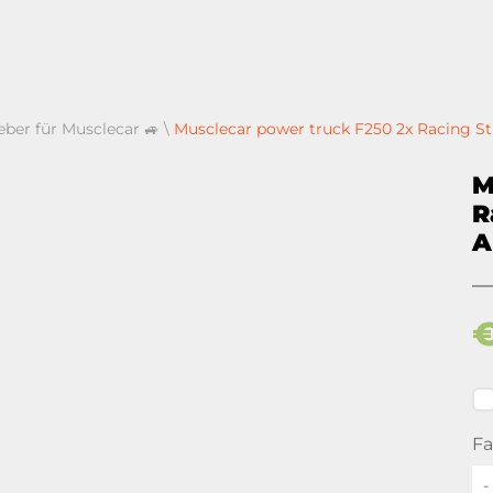
eber für Musclecar 🚙
\
Musclecar power truck F250 2x Racing Str
M
R
A
Fa
-