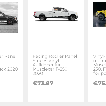
er Panel
Racing Rocker Panel
Vinyl
-
Stripes Vinyl-
montie
Aufkleber für
Muscl
uck 2020
Musclecar F-250
250, 
2020
fx4 p
€73.87
€75