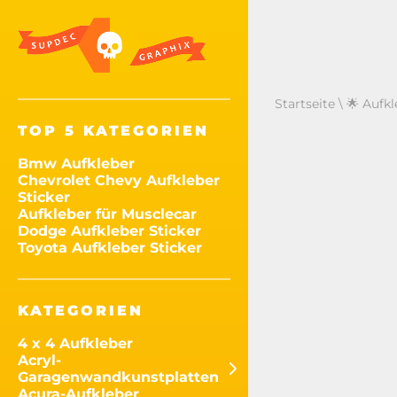
Startseite
\
🌟 Aufkl
TOP 5 KATEGORIEN
Bmw Aufkleber
Chevrolet Chevy Aufkleber
Sticker
Aufkleber für Musclecar
Dodge Aufkleber Sticker
Toyota Aufkleber Sticker
KATEGORIEN
4 x 4 Aufkleber
Acryl-
Garagenwandkunstplatten
Acura-Aufkleber