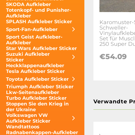
SKODA Aufkleber
Totenkopf- und Punisher-
Aufkleber
SPLASH Aufkleber Sticker
Karomuster-S
Schweller-
Sport-Fan-Aufkleber
Vinylaufklebe
Sport Geist Aufkleber-
Set für Muscl
Aufkleber
250 Super D
Star Wars Aufkleber Sticker
Suzuki Aufkleber
€54.09
Sticker
Heckklappenaufkleber
Tesla Aufkleber Sticker
Toyota Aufkleber Sticker
Triumph Aufkleber Sticker
Lkw-Seitenaufkleber
Turbo Aufkleber Sticker
Verwandte P
Stoppen Sie den Krieg in
der Ukraine
Volkswagen VW
Aufkleber Sticker
Wandtattoos
Radnabenkappen-Aufkleber