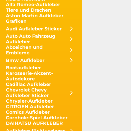
Alfa Romeo-Aufkleber
Tiere und Drachen
Aston Martin Aufkleber
Grafiken
Audi Aufkleber Sticker
Auto Auto Fahrzeug
Aufkleber
Abzeichen und
Embleme
Bmw Aufkleber
Bootaufkleber
Karosserie-Akzent-
Autodekore
Cadillac Aufkleber
Chevrolet Chevy
Aufkleber Sticker
Chrysler-Aufkleber
CITROEN Aufkleber
Comics Aufkleber
Cornhole-Spiel Aufkleber
DAIHATSU AUFKLEBER
Aufkleber für Musclecar