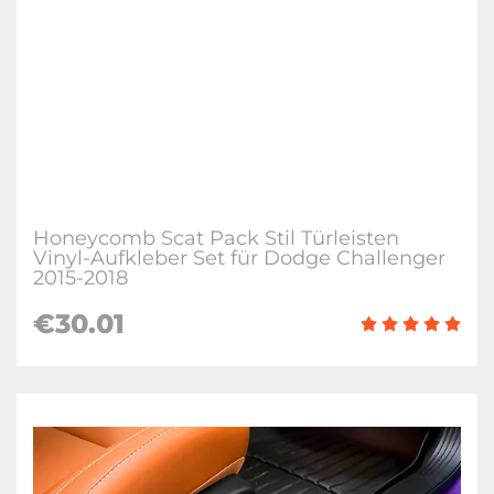
Honeycomb Scat Pack Stil Türleisten
Vinyl-Aufkleber Set für Dodge Challenger
2015-2018
€30.01