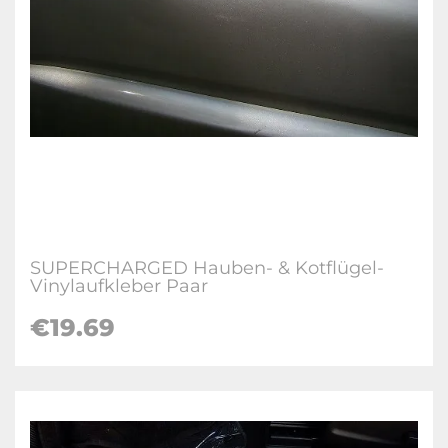
SUPERCHARGED Hauben- & Kotflügel-
Vinylaufkleber Paar
€19.69