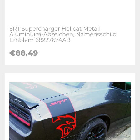
SRT Supercharger Hellcat Metall-
Aluminium-Abzeichen, Namensschild,
Emblem 68227674AB
€88.49