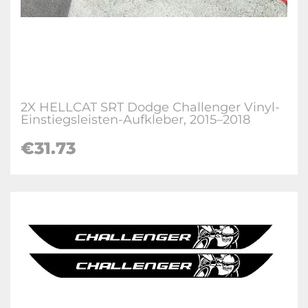
2X HELLCAT SRT Dodge Challenger Vinyl-
Einstiegsleisten-Aufkleber, 2015–2018
€31.73