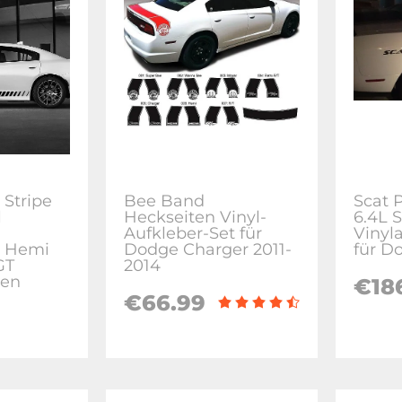
 Stripe
Bee Band
Scat 
l
Heckseiten Vinyl-
6.4L S
Aufkleber-Set für
Vinyl
r Hemi
Dodge Charger 2011-
für D
GT
2014
ken
€18
€66.99