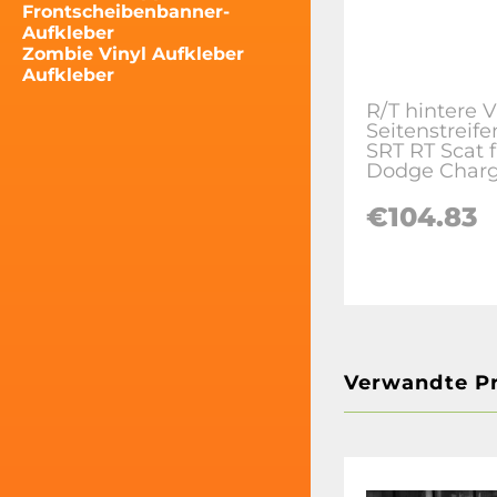
Frontscheibenbanner-
Aufkleber
Zombie Vinyl Aufkleber
Aufkleber
R/T hintere V
Seitenstreif
SRT RT Scat f
Dodge Charg
€104.83
Verwandte P