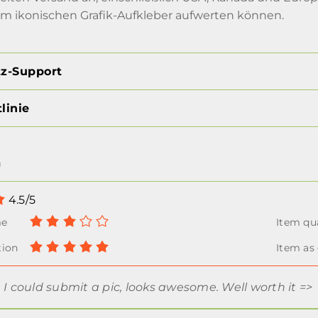
em ikonischen Grafik-Aufkleber aufwerten können.
tz-Support
linie
n
4.5/5
 I could submit a pic, looks awesome. Well worth it =>