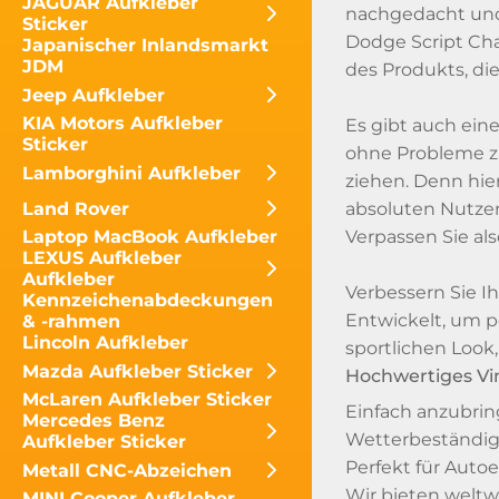
JAGUAR Aufkleber
nachgedacht und 
Sticker
Dodge Script Cha
Japanischer Inlandsmarkt
JDM
des Produkts, die
Jeep Aufkleber
KIA Motors Aufkleber
Es gibt auch eine
Sticker
ohne Probleme zu
Lamborghini Aufkleber
ziehen. Denn hie
Land Rover
absoluten Nutze
Verpassen Sie als
Laptop MacBook Aufkleber
LEXUS Aufkleber
Aufkleber
Verbessern Sie I
Kennzeichenabdeckungen
Entwickelt, um pe
& -rahmen
Lincoln Aufkleber
sportlichen Look,
Mazda Aufkleber Sticker
Hochwertiges Vi
McLaren Aufkleber Sticker
Einfach anzubrin
Mercedes Benz
Wetterbeständig 
Aufkleber Sticker
Perfekt für Autoe
Metall CNC-Abzeichen
Wir bieten weltwe
MINI Cooper Aufkleber