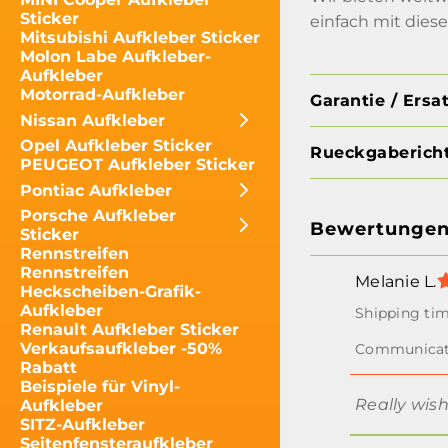
Sticker
einfach mit dies
Mitsubishi Aufkleber Sticker
Molon Labe Aufkleber-
Aufkleber
Motorrad-Aufkleber
Garantie / Ersa
Nissan Aufkleber
Opel Aufkleber Sticker
Rueckgabericht
PEUGEOT Aufkleber Sticker
Pontiac Aufkleber
Porsche Aufkleber
Bewertunge
Sticker
Rennstreifen
Rennstreifen
Melanie L.
Heckscheiben-Grafik-
Aufkleber
Renault Aufkleber Sticker
Verkaufsaufkleber -50%
Rabatt
Beispiele für Vinyl-
Really wish
Aufkleber
SITZ-Aufkleber
Seitenfensteraufkleber