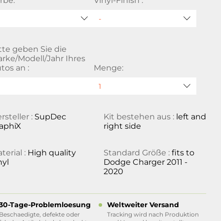
rbe:
Vinyl-Finish :
tte geben Sie die
rke/Modell/Jahr Ihres
tos an :
Menge:
rsteller :
SupDec
Kit bestehen aus :
left and
aphiX
right side
terial :
High quality
Standard Größe :
fits to
nyl
Dodge Charger 2011 -
2020
30-Tage-Problemloesung
Weltweiter Versand
Beschaedigte, defekte oder
Tracking wird nach Produktion