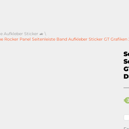
e Aufkleber Sticker 🚙
\
pe Rocker Panel Seitenleiste Band Aufkleber Sticker GT Grafike
S
S
G
D