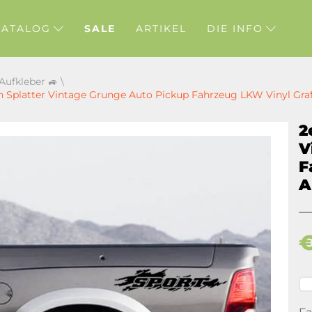
KATALOG
SALE
ARTIKEL
DIE INFO
 Aufkleber 🚙
\
sh Splatter Vintage Grunge Auto Pickup Fahrzeug LKW Vinyl Graf
2
V
F
A