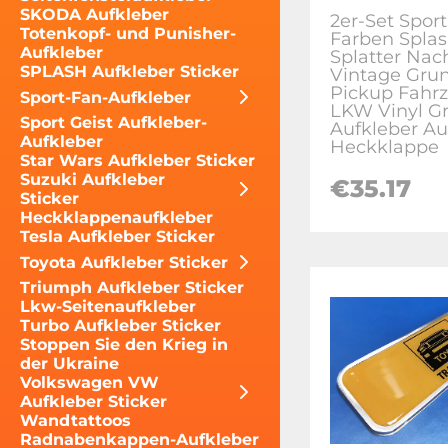
SKODA Aufkleber
2er-Set Sport
Totenkopf- und Punisher-
Farben Spla
Aufkleber
Splatter Nac
SPLASH Aufkleber Sticker
Vintage Gru
Pickup Fahr
Sport-Fan-Aufkleber
LKW Vinyl Gr
Sport Geist Aufkleber-
Aufkleber Au
Aufkleber
Heckklappe
Star Wars Aufkleber Sticker
Suzuki Aufkleber
€35.17
Sticker
Heckklappenaufkleber
Tesla Aufkleber Sticker
Toyota Aufkleber Sticker
Triumph Aufkleber Sticker
Lkw-Seitenaufkleber
Turbo Aufkleber Sticker
Stoppen Sie den Krieg in
der Ukraine
Volkswagen VW
Aufkleber Sticker
Wandtattoos
Radnabenkappen-Aufkleber