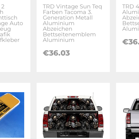
 2
TRD Vintage Sun Teq
TRD 4
sh
Farben Tacoma 3.
Alum
httisch
Generation Metall
Abzei
nge Auto
Aluminium
Betts
zeug
Abzeichen
Alum
afik
Bettseitenemblem
fkleber
Aluminium
€36
€36.03