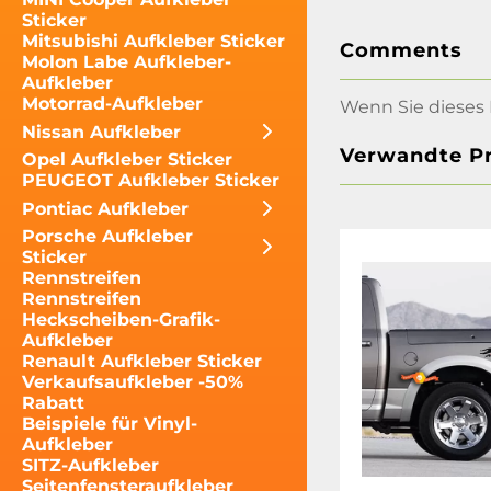
Sticker
Mitsubishi Aufkleber Sticker
Comments
Molon Labe Aufkleber-
Aufkleber
Motorrad-Aufkleber
Wenn Sie dieses 
Nissan Aufkleber
Verwandte P
Opel Aufkleber Sticker
PEUGEOT Aufkleber Sticker
Pontiac Aufkleber
Porsche Aufkleber
Sticker
Rennstreifen
Rennstreifen
Heckscheiben-Grafik-
Aufkleber
Renault Aufkleber Sticker
Verkaufsaufkleber -50%
Rabatt
Beispiele für Vinyl-
Aufkleber
SITZ-Aufkleber
Seitenfensteraufkleber