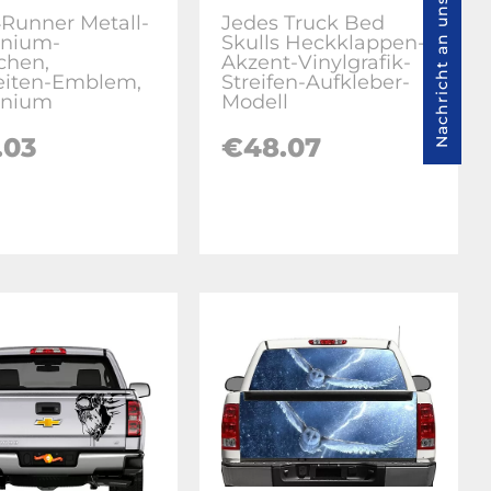
Nachricht an uns
Runner Metall-
Jedes Truck Bed
inium-
Skulls Heckklappen-
chen,
Akzent-Vinylgrafik-
eiten-Emblem,
Streifen-Aufkleber-
inium
Modell
.03
€48.07