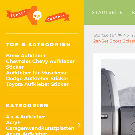
STARTSEITE
Startseite
\
🌟 4 x 4
2er-Set Sport Spla
TOP 5 KATEGORIEN
Bmw Aufkleber
Chevrolet Chevy Aufkleber
Sticker
Aufkleber für Musclecar
Dodge Aufkleber Sticker
Toyota Aufkleber Sticker
KATEGORIEN
4 x 4 Aufkleber
Acryl-
Garagenwandkunstplatten
Acura-Aufkleber