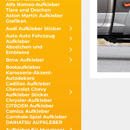
Alfa Romeo-Aufkleber
Tiere und Drachen
Aston Martin Aufkleber
Grafiken
Audi Aufkleber Sticker
Auto Auto Fahrzeug
Aufkleber
Abzeichen und
Embleme
Bmw Aufkleber
Bootaufkleber
Karosserie-Akzent-
Autodekore
Cadillac Aufkleber
Chevrolet Chevy
Aufkleber Sticker
Chrysler-Aufkleber
CITROEN Aufkleber
Comics Aufkleber
Cornhole-Spiel Aufkleber
DAIHATSU AUFKLEBER
Aufkleber für Musclecar