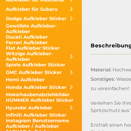
Aufkleber für Subaru
Dodge Aufkleber Sticker
Gewölbte Aufkleber-
Aufkleber
Ducati Aufkleber
Ferrari Aufkleber
Beschreibun
Fiat Aufkleber Sticker
Witzige Aufkleber-
Aufkleber
Spiele Aufkleber Sticker
Material:
Hochwer
GMC Aufkleber Sticker
Sonstiges:
Wasser
Hemi Aufkleber
Honda Aufkleber Sticker
zu vereinfachen!
Motorhaubenabziehbilder
HUMMER Aufkleber Sticker
Verleihen Sie Ih
Hyundai Aufkleber
Spritzschutz aus
Infiniti Aufkleber Sticker
Instagram Benutzername
Enthält einen ho
Aufkleber / Aufkleber