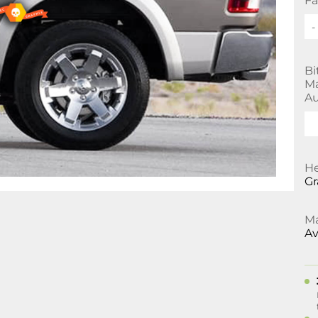
Fa
-
Bi
Ma
Au
He
Gr
Ma
Av