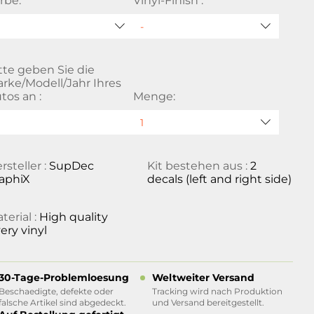
rbe:
Vinyl-Finish :
tte geben Sie die
rke/Modell/Jahr Ihres
tos an :
Menge:
rsteller :
SupDec
Kit bestehen aus :
2
aphiX
decals (left and right side)
terial :
High quality
ery vinyl
30-Tage-Problemloesung
Weltweiter Versand
Beschaedigte, defekte oder
Tracking wird nach Produktion
falsche Artikel sind abgedeckt.
und Versand bereitgestellt.