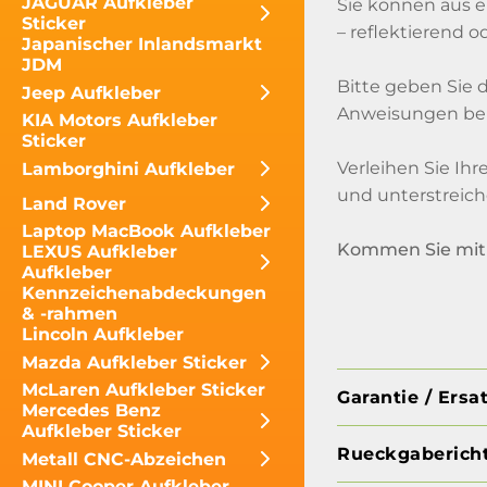
JAGUAR Aufkleber
Sie können aus ei
Sticker
– reflektierend 
Japanischer Inlandsmarkt
JDM
Bitte geben Sie d
Jeep Aufkleber
Anweisungen bei,
KIA Motors Aufkleber
Sticker
Verleihen Sie Ih
Lamborghini Aufkleber
und unterstreich
Land Rover
Laptop MacBook Aufkleber
Kommen Sie mit 
LEXUS Aufkleber
Aufkleber
Kennzeichenabdeckungen
& -rahmen
Lincoln Aufkleber
Mazda Aufkleber Sticker
McLaren Aufkleber Sticker
Garantie / Ersa
Mercedes Benz
Aufkleber Sticker
Rueckgabericht
Metall CNC-Abzeichen
MINI Cooper Aufkleber