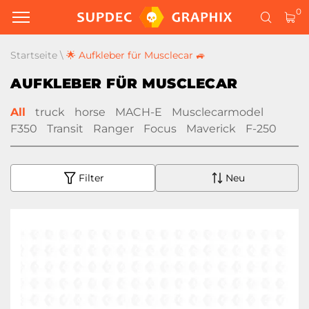
0
Startseite
\
🌟 Aufkleber für Musclecar 🚙
AUFKLEBER FÜR MUSCLECAR
All
truck
horse
MACH-E
Musclecarmodel
F350
Transit
Ranger
Focus
Maverick
F-250
Filter
Neu