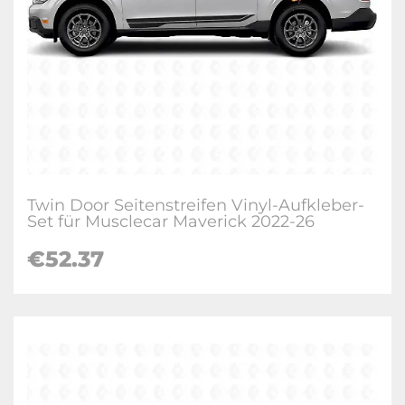
Twin Door Seitenstreifen Vinyl-Aufkleber-
Set für Musclecar Maverick 2022-26
€
52.37