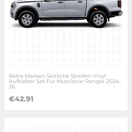
Retro Marken Seitliche Streifen Vinyl
Aufkleber Set Für Musclecar Ranger 2024-
26
€
42.91