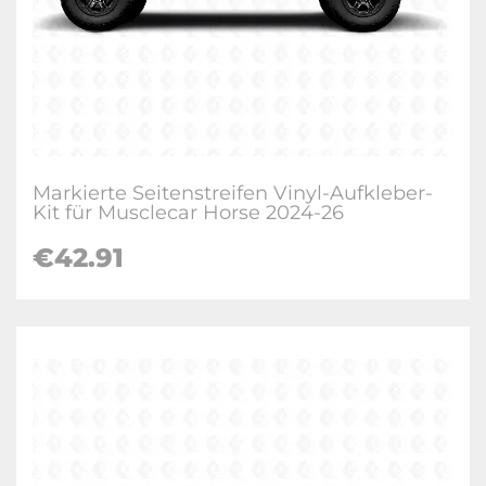
Markierte Seitenstreifen Vinyl-Aufkleber-
Kit für Musclecar Horse 2024-26
€
42.91