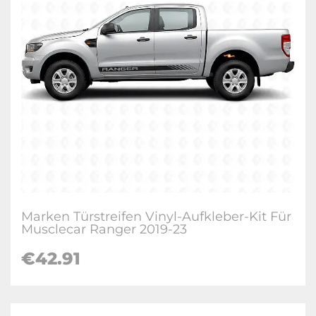
Marken Türstreifen Vinyl-Aufkleber-Kit Für
Musclecar Ranger 2019-23
€
42.91