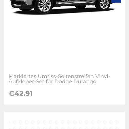
Markiertes Umriss-Seitenstreifen Vinyl-
Aufkleber-Set für Dodge Durango
€42.91