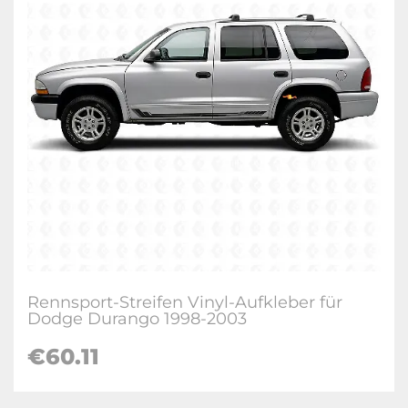
Rennsport-Streifen Vinyl-Aufkleber für
Dodge Durango 1998-2003
€60.11