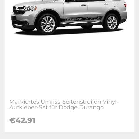
Markiertes Umriss-Seitenstreifen Vinyl-
Aufkleber-Set für Dodge Durango
€42.91