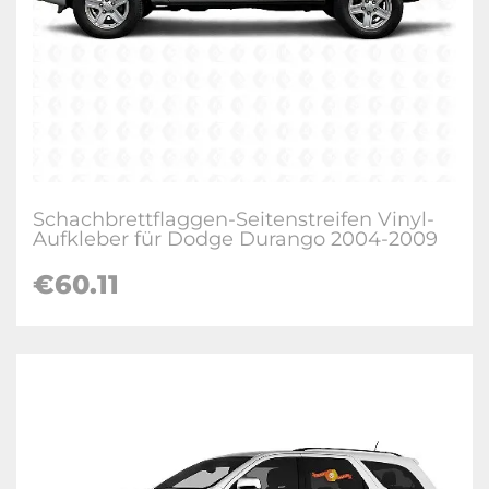
Schachbrettflaggen-Seitenstreifen Vinyl-
Aufkleber für Dodge Durango 2004-2009
€60.11