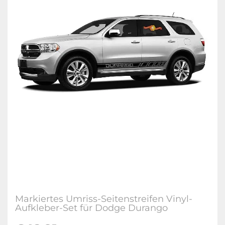
Markiertes Umriss-Seitenstreifen Vinyl-
Aufkleber-Set für Dodge Durango