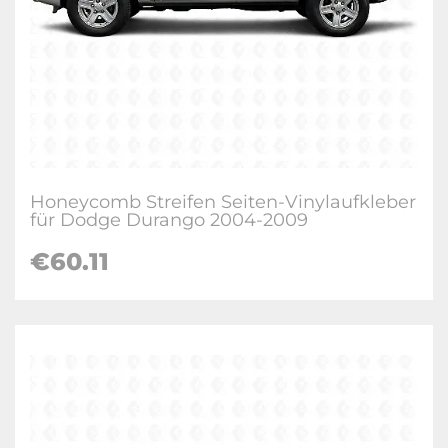
Honeycomb Streifen Seiten-Vinylaufkleber
für Dodge Durango 2004-2009
€60.11